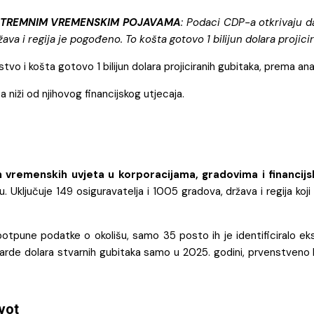
STREMNIM VREMENSKIM POJAVAMA
: Podaci CDP-a otkrivaju 
država i regija je pogođeno. To košta gotovo 1 bilijun dolara projic
vo i košta gotovo 1 bilijun dolara projiciranih gubitaka, prema ana
 niži od njihovog financijskog utjecaja.
 vremenskih uvjeta u korporacijama, gradovima i financij
Uključuje 149 osiguravatelja i 1005 gradova, država i regija koj
otpune podatke o okolišu, samo 35 posto ih je identificiralo ek
ijarde dolara stvarnih gubitaka samo u 2025. godini, prvenstveno
ivot