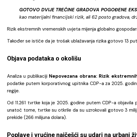
GOTOVO DVIJE TREĆINE GRADOVA POGOĐENE EK
kao materijalni financijski rizik, ali 62 posto gradova, 
Rizik ekstremnih vremenskih uvjeta mijenja globalno gospodarst
Također se ističe da je trošak ublažavanja rizika gotovo 13 puta
Objava podataka o okolišu
Analiza u publikaciji
Nepovezana obrana: Rizik ekstremnih
podatke putem korporativnog upitnika CDP-a za 2025. godinu. 
regije.
Od 11.261 tvrtke koja je 2025. godine putem CDP-a objavila p
unatoč tome, tvrtke su otkrile da su uzrokovali gotovo 3 mil
prekide (266 milijuna dolara).
Poplave i vrućine najčešći su udari na urbani ž