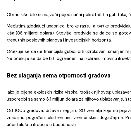
Obilne kiše bile su najveći pojedinačni pokretač tih gubitaka, či
Međutim, gledajući unaprijed, brojke rastu, a tvrtke predviđaju 
kiša (86 milijardi dolara). Štoviše, predviđa se da će se goto
trenutnih poslovnih planova i investicijskih horizonta.
Očekuje se da će financijski gubici biti uzrokovani smanjenim p
Ne očekuje se da će biti ograničeni na izoliranu imovinu ili sekt
Bez ulaganja nema otpornosti gradova
Iako je cijena ekoloških rizika visoka, trošak njihovog ublažava
usporedbi sa samo 3,1 milijun dolara za njihovo ublažavanje, š
Od 1005 gradova, država i regija u 80 zemalja koje su prijav
značajno pogođeni ekstremnim vremenskim događajima. Pre
učestalošću ili oboje u budućnosti.