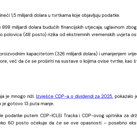
neći 1,5 milijardi dolara u tvrtkama koje objavljuju podatke.
898 milijardi dolara budućih financijskih utjecaja, uglavnom zbog po
vo polovica (48 posto) rizika od ekstremnih vremenskih uvjeta ost
roizvodnim kapacitetom (326 milijardi dolara) i umanjenjem vrijedn
ore, već da će se proširiti na sustave o kojima ovise tvrtke, kao št
nja je mnogo niži.
Izvješće CDP-a o dividendi za 2025.
pokazalo je
to je gotovo 13 puta manje.
ile podatke putem CDP-ICLEI Tracka i CDP-ovog upitnika za države
ko 60 posto očekuje da će se ove opasnosti – posebno ekstr