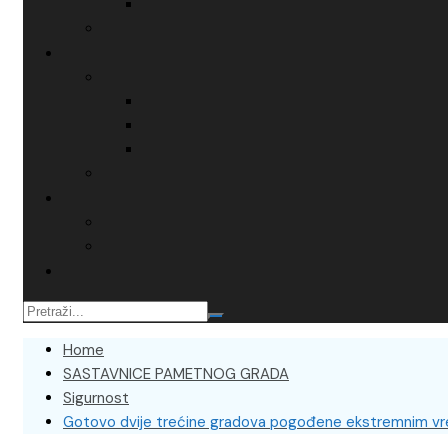
Home
SASTAVNICE PAMETNOG GRADA
Sigurnost
Gotovo dvije trećine gradova pogođene ekstremnim vr