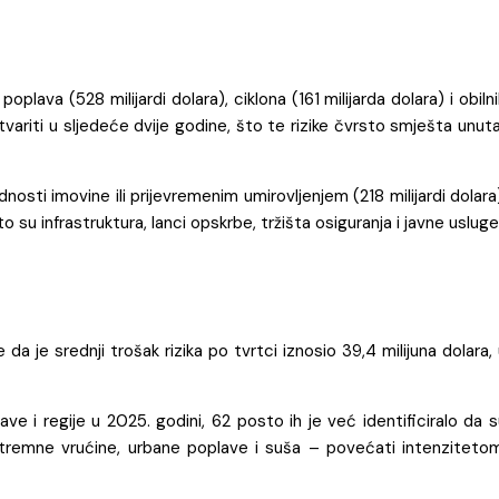
plava (528 milijardi dolara), ciklona (161 milijarda dolara) i obiln
variti u sljedeće dvije godine, što te rizike čvrsto smješta unut
osti imovine ili prijevremenim umirovljenjem (218 milijardi dolara
o su infrastruktura, lanci opskrbe, tržišta osiguranja i javne usluge
 da je srednji trošak rizika po tvrtci iznosio 39,4 milijuna dolara,
 i regije u 2025. godini, 62 posto ih je već identificiralo da s
emne vrućine, urbane poplave i suša – povećati intenzitetom