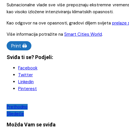
Subnacionalne vlade sve više prepoznaju ekstremne vremenske 
kao visoko izložene intenziviranju klimatskih opasnosti.
Kao odgovor na ove opasnosti, gradovi diljem svijeta
prelaze 
Više informacija potražite na
Smart Cities World
.
Print 🖨
Sviđa ti se? Podjeli:
Facebook
Twitter
Linkedin
Pinterest
Navigacija
Prethodno
Sljedeće
objava
Možda Vam se sviđa