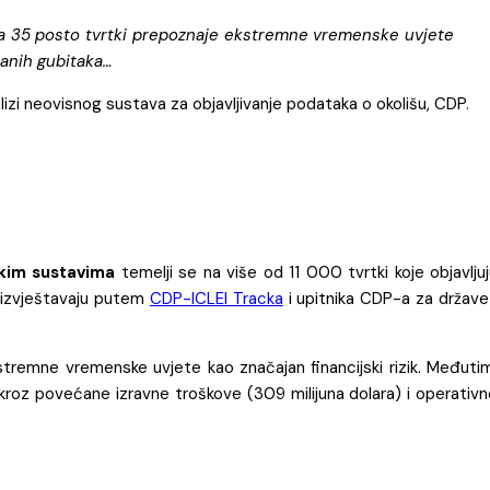
da 35 posto tvrtki prepoznaje ekstremne vremenske uvjete
iranih gubitaka…
lizi neovisnog sustava za objavljivanje podataka o okolišu, CDP.
skim sustavima
temelji se na više od 11 000 tvrtki koje objavlju
i izvještavaju putem
CDP-ICLEI Tracka
i upitnika CDP-a za države
stremne vremenske uvjete kao značajan financijski rizik. Međutim
 kroz povećane izravne troškove (309 milijuna dolara) i operativ