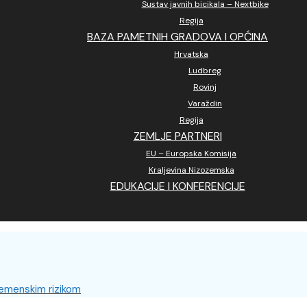
Sustav javnih bicikala – Nextbike
Regija
BAZA PAMETNIH GRADOVA I OPĆINA
Hrvatska
Ludbreg
Rovinj
Varaždin
Regija
ZEMLJE PARTNERI
EU – Europska Komisija
Kraljevina Nizozemska
EDUKACIJE I KONFERENCIJE
emenskim rizikom