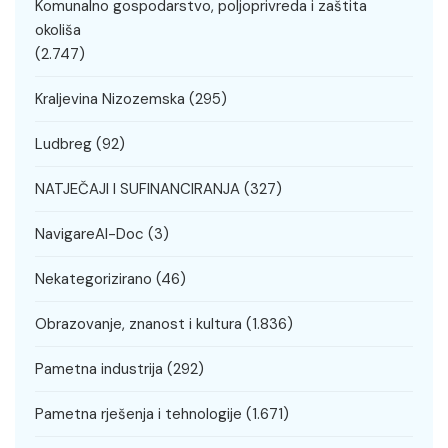
Komunalno gospodarstvo, poljoprivreda i zaštita
okoliša
(2.747)
Kraljevina Nizozemska
(295)
Ludbreg
(92)
NATJEČAJI I SUFINANCIRANJA
(327)
NavigareAI-Doc
(3)
Nekategorizirano
(46)
Obrazovanje, znanost i kultura
(1.836)
Pametna industrija
(292)
Pametna rješenja i tehnologije
(1.671)