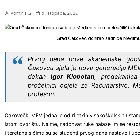
poljoprivreda i zaštita okoliša
Admin PG
5 listopada, 2022
Promet i mobilnost
Zdravstvene i javne usluge
Grad Čakovec donirao sadnice Međimurs
Prvog dana nove akademske godin
Čakovcu sjela je nova generacija ME
dekan
Igor Klopotan
, prodekanic
pročelnici odjela za Računarstvo, M
profesori.
Čakovečki MEV jedna je od rijetkih visokoškolskih usta
istom dvorištu. Naime, nadohvat ruke nalaze im se restor
i teretana s čime su se studenti prvog dana nastave i upo