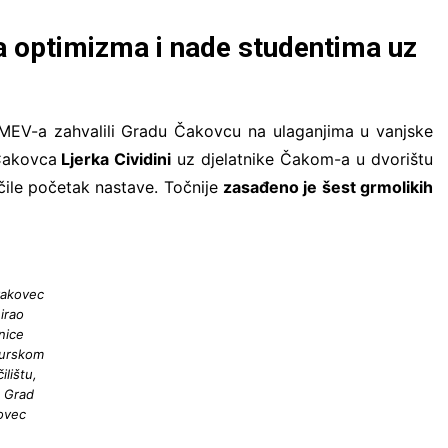
 optimizma i nade studentima uz
 MEV-a zahvalili Gradu Čakovcu na ulaganjima u vanjske
Čakovca
Ljerka Cividini
uz djelatnike Čakom-a u dvorištu
čile početak nastave. Točnije
zasađeno je šest grmolikih
akovec
irao
nice
urskom
ilištu,
: Grad
ovec