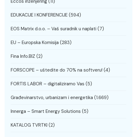
Eccos inženjering
(11)
EDUKACIJE I KONFERENCIJE
(594)
EOS Matrix d.o.o. – Vaš suradnik u naplati
(7)
EU – Europska Komisija
(283)
Fina Info.BIZ
(2)
FORSCOPE – uštedite do 70% na softveru!
(4)
FORTIS LABOR – digitaliziramo Vas
(5)
Građevinarstvo, urbanizam i energetika
(1.669)
Innerga – Smart Energy Solutions
(5)
KATALOG TVRTKI
(2)