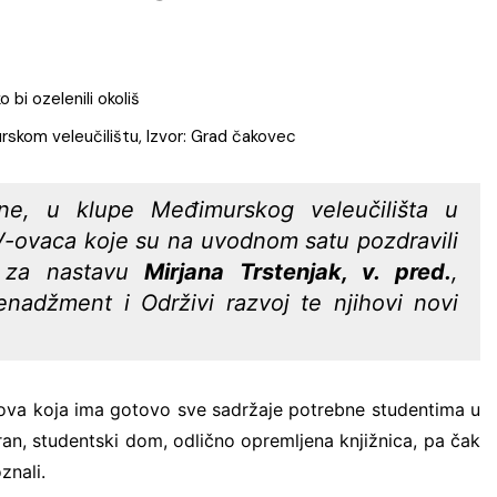
Eccos inženjerin
EOS Matrix d.o.o.
naplati
Fina Info.BIZ
kom veleučilištu, Izvor: Grad čakovec
FORSCOPE – ušt
softveru!
e, u klupe Međimurskog veleučilišta u
FORTIS LABOR – 
V-ovaca koje su na uvodnom satu pozdravili
Vas
a za nastavu
Mirjana Trstenjak, v. pred.
,
Innerga – Smart 
enadžment i Održivi razvoj te njihovi novi
NavigareAI-Doc
PROMET I PROST
GiS rješenja
nova koja ima gotovo sve sadržaje potrebne studentima u
Smart Sense
an, studentski dom, odlično opremljena knjižnica, pa čak
Sustav javnih bi
znali.