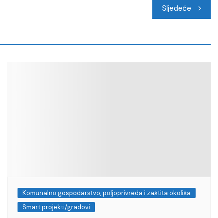
Sljedeće
Komunalno gospodarstvo, poljoprivreda i zaštita okoliša
Smart projekti/gradovi