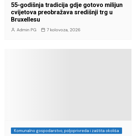
55-godišnja tradicija gdje gotovo milijun
cvijetova preobražava središnji trg u
Bruxellesu
Admin PG
7 kolovoza, 2026
Komunalno gospodarstvo, poljoprivreda i zaštita okoliša