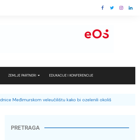
ZEMLJE PARTNERI
EDUKACIJE I KONFERENCIJE
 rješenja za
Ludbreg
EU – Europska Komisija
nice Međimurskom veleučilištu kako bi ozelenili okoliš
Rovinj
Kraljevina Nizozemska
nergy with care
Varaždin
ks i Ingram
PRETRAGA