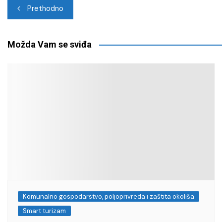
Navigacija
Prethodno
objava
Možda Vam se sviđa
Komunalno gospodarstvo, poljoprivreda i zaštita okoliša
Smart turizam