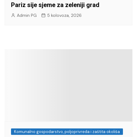
Pariz sije sjeme za zeleniji grad
Admin PG
5 kolovoza, 2026
Komunalno gospodarstvo, poljoprivreda i zaštita okoliša