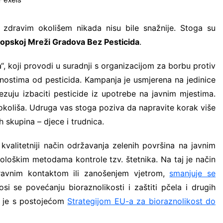
Fina Info.BIZ
 zdravim okolišem nikada nisu bile snažnije. Stoga su
FORSCOPE – ušt
softveru!
opskoj Mreži Gradova Bez Pesticida
.
FORTIS LABOR – 
, koji provodi u suradnji s organizacijom za borbu protiv
Vas
nostima od pesticida. Kampanja je usmjerena na jedinice
Innerga – Smart 
zuju izbaciti pesticide iz upotrebe na javnim mjestima.
NavigareAI-Doc
okoliša. Udruga vas stoga poziva da napravite korak više
PROMET I PROST
 skupina – djece i trudnica.
GiS rješenja
kvalitetniji način održavanja zelenih površina na javnim
Smart Sense
ološkim metodama kontrole tzv. štetnika. Na taj je način
Sustav javnih bi
zravnim kontaktom ili zanošenjem vjetrom,
smanjuje se
i se povećanju bioraznolikosti i zaštiti pčela i drugih
o je s postojećom
Strategijom EU-a za bioraznolikost do