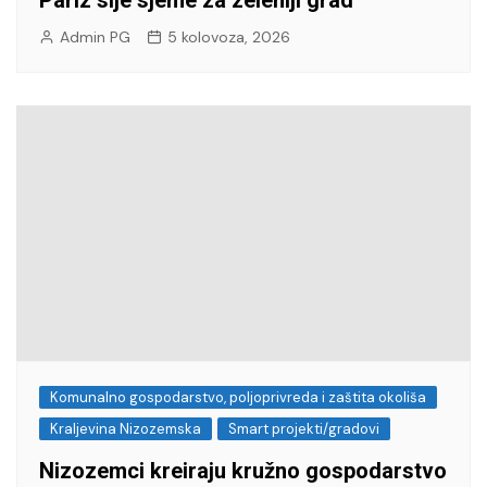
Pariz sije sjeme za zeleniji grad
Admin PG
5 kolovoza, 2026
Komunalno gospodarstvo, poljoprivreda i zaštita okoliša
Kraljevina Nizozemska
Smart projekti/gradovi
Nizozemci kreiraju kružno gospodarstvo