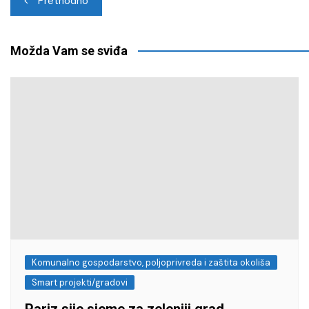
Prethodno
objava
Možda Vam se sviđa
Komunalno gospodarstvo, poljoprivreda i zaštita okoliša
Smart projekti/gradovi