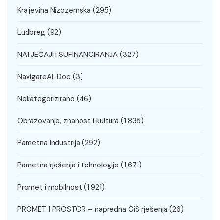
Kraljevina Nizozemska
(295)
Ludbreg
(92)
NATJEČAJI I SUFINANCIRANJA
(327)
NavigareAI-Doc
(3)
Nekategorizirano
(46)
Obrazovanje, znanost i kultura
(1.835)
Pametna industrija
(292)
Pametna rješenja i tehnologije
(1.671)
Promet i mobilnost
(1.921)
PROMET I PROSTOR – napredna GiS rješenja
(26)