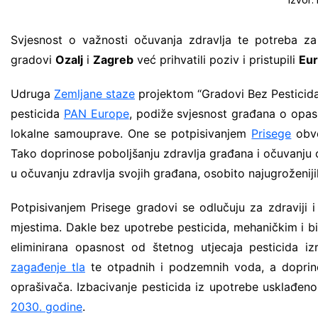
Zdravstvene i javne usluge
Svjesnost o važnosti očuvanja zdravlja te potreba za
gradovi
Ozalj
i
Zagreb
već prihvatili poziv i pristupili
Eur
Udruga
Zemljane staze
projektom “Gradovi Bez Pesticida“
pesticida
PAN Europe
, podiže svjesnost građana o opas
lokalne samouprave. One se potpisivanjem
Prisege
obve
Tako doprinose poboljšanju zdravlja građana i očuvanju 
u očuvanju zdravlja svojih građana, osobito najugroženijih
Potpisivanjem Prisege gradovi se odlučuju za zdraviji i 
mjestima. Dakle bez upotrebe pesticida, mehaničkim i bi
eliminirana opasnost od štetnog utjecaja pesticida i
zagađenje tla
te otpadnih i podzemnih voda, a doprinos
oprašivača. Izbacivanje pesticida iz upotrebe usklađen
2030. godine
.