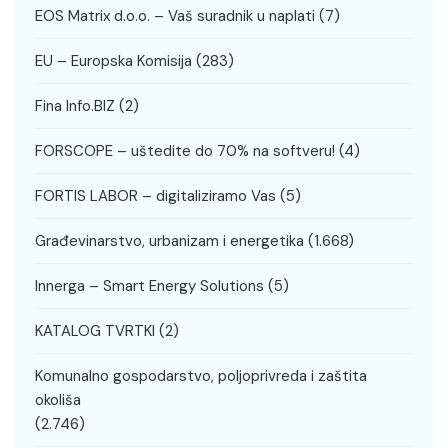
EOS Matrix d.o.o. – Vaš suradnik u naplati
(7)
EU – Europska Komisija
(283)
Fina Info.BIZ
(2)
FORSCOPE – uštedite do 70% na softveru!
(4)
FORTIS LABOR – digitaliziramo Vas
(5)
Građevinarstvo, urbanizam i energetika
(1.668)
Innerga – Smart Energy Solutions
(5)
KATALOG TVRTKI
(2)
Komunalno gospodarstvo, poljoprivreda i zaštita
okoliša
(2.746)