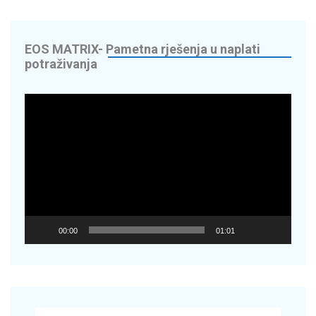
edite do 70% na
EOS MATRIX- Pametna rješenja u naplati
potraživanja
digitaliziramo
Reproduktor
videozapisa
Energy Solutions
OR – napredna
00:00
01:01
cikala – Nextbike