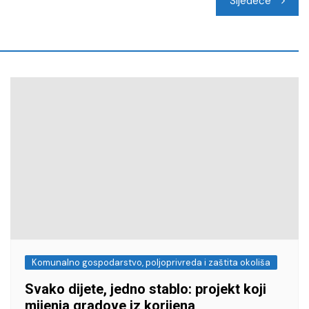
Sljedeće
Komunalno gospodarstvo, poljoprivreda i zaštita okoliša
Svako dijete, jedno stablo: projekt koji
mijenja gradove iz korijena