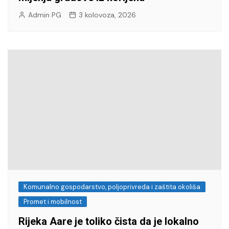
Admin PG
3 kolovoza, 2026
Komunalno gospodarstvo, poljoprivreda i zaštita okoliša
Promet i mobilnost
Rijeka Aare je toliko čista da je lokalno