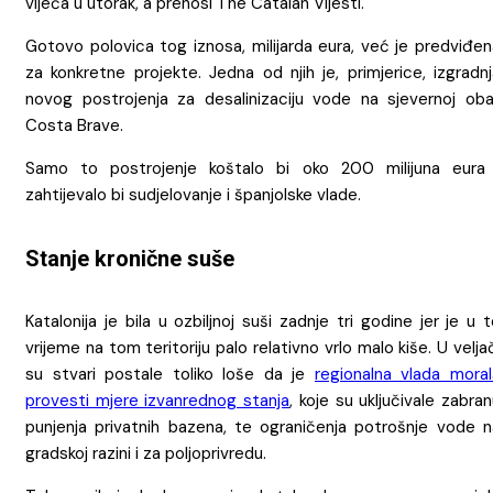
vijeća u utorak, a prenosi The Catalan Vijesti.
Gotovo polovica tog iznosa, milijarda eura, već je predviđen
za konkretne projekte. Jedna od njih je, primjerice, izgradn
novog postrojenja za desalinizaciju vode na sjevernoj obal
Costa Brave.
Samo to postrojenje koštalo bi oko 200 milijuna eura 
zahtijevalo bi sudjelovanje i španjolske vlade.
Stanje kronične suše
Katalonija je bila u ozbiljnoj suši zadnje tri godine jer je u 
vrijeme na tom teritoriju palo relativno vrlo malo kiše. U velja
su stvari postale toliko loše da je
regionalna vlada moral
provesti mjere izvanrednog stanja
, koje su uključivale zabra
punjenja privatnih bazena, te ograničenja potrošnje vode n
gradskoj razini i za poljoprivredu.