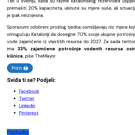
Tek u svibnju, kada su razine katalonskog rezervoara uspjel
premašiti 20% kapaciteta, ukinute su mjere suše, ali situaci
je ipak neizvjesna.
Sporazumi odobreni prošlog tjedna osmišljavaju niz mjera koj
omogućuju Kataloniji da dosegne 70% svoje ukupne potrošnj
vode zajamčene iz vlastitih resursa do 2027. Za sada teritor
ima
33% zajamčene potrošnje vodenih resursa osi
kišnice
, piše TheMayor.
Print 🖨
Sviđa ti se? Podjeli:
Facebook
Twitter
Linkedin
Pinterest
Navigacija
Prethodno