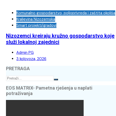
Komunalno gospodarstvo, poljoprivreda i zaštita okoliša
Kraljevina Nizozemska
Smart projekti/gradovi
Nizozemci kreiraju kružno gospodarstvo koje
služi lokalnoj zajednici
Admin PG
3 kolovoza, 2026
PRETRAGA
EOS MATRIX- Pametna rješenja u naplati
potraživanja