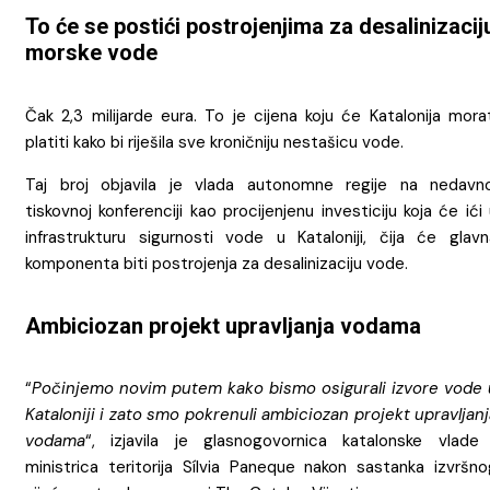
To će se postići postrojenjima za desalinizacij
morske vode
Čak 2,3 milijarde eura. To je cijena koju će Katalonija mora
platiti kako bi riješila sve kroničniju nestašicu vode.
Taj broj objavila je vlada autonomne regije na nedavno
tiskovnoj konferenciji kao procijenjenu investiciju koja će ići
infrastrukturu sigurnosti vode u Kataloniji, čija će glavn
komponenta biti postrojenja za desalinizaciju vode.
Ambiciozan projekt upravljanja vodama
“
Počinjemo novim putem kako bismo osigurali izvore vode 
Kataloniji i zato smo pokrenuli ambiciozan projekt upravljan
vodama
“, izjavila je glasnogovornica katalonske vlade 
ministrica teritorija Sílvia Paneque nakon sastanka izvršno