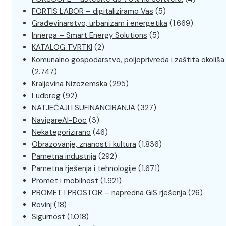
FORTIS LABOR – digitaliziramo Vas
(5)
Građevinarstvo, urbanizam i energetika
(1.669)
Innerga – Smart Energy Solutions
(5)
KATALOG TVRTKI
(2)
Komunalno gospodarstvo, poljoprivreda i zaštita okoliša
(2.747)
Kraljevina Nizozemska
(295)
Ludbreg
(92)
NATJEČAJI I SUFINANCIRANJA
(327)
NavigareAI-Doc
(3)
Nekategorizirano
(46)
Obrazovanje, znanost i kultura
(1.836)
Pametna industrija
(292)
Pametna rješenja i tehnologije
(1.671)
Promet i mobilnost
(1.921)
PROMET I PROSTOR – napredna GiS rješenja
(26)
Rovinj
(18)
Sigurnost
(1.018)