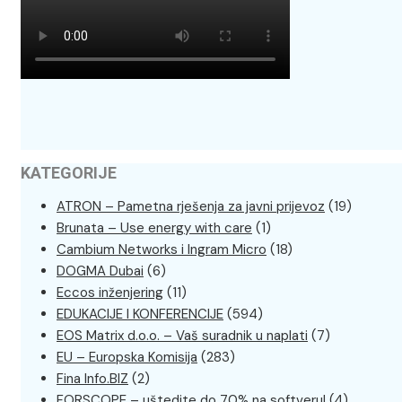
KATEGORIJE
ATRON – Pametna rješenja za javni prijevoz
(19)
Brunata – Use energy with care
(1)
Cambium Networks i Ingram Micro
(18)
DOGMA Dubai
(6)
Eccos inženjering
(11)
EDUKACIJE I KONFERENCIJE
(594)
EOS Matrix d.o.o. – Vaš suradnik u naplati
(7)
EU – Europska Komisija
(283)
Fina Info.BIZ
(2)
FORSCOPE – uštedite do 70% na softveru!
(4)