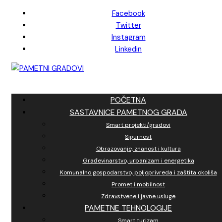
Skip
Facebook
to
Twitter
content
Instagram
Linkedin
POČETNA
SASTAVNICE PAMETNOG GRADA
Smart projekti/gradovi
Sigurnost
Obrazovanje, znanost i kultura
Građevinarstvo, urbanizam i energetika
Komunalno gospodarstvo, poljoprivreda i zaštita okoliša
Promet i mobilnost
Zdravstvene i javne usluge
PAMETNE TEHNOLOGIJE
Smart turizam