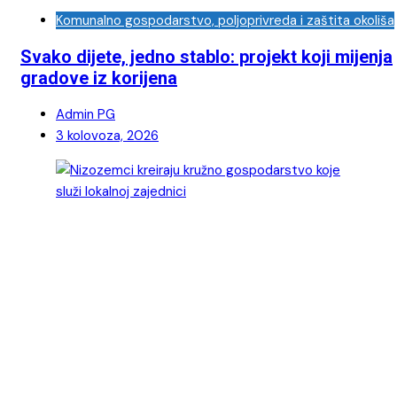
Komunalno gospodarstvo, poljoprivreda i zaštita okoliša
Svako dijete, jedno stablo: projekt koji mijenja
gradove iz korijena
Admin PG
3 kolovoza, 2026