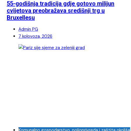
55-godišnja tradicija gdje gotovo milijun
cvijetova preobražava središnji trg u
Bruxellesu
Admin PG
7 kolovoza, 2026
Komunalno gospodarstvo, poljoprivreda i zaštita okoliša