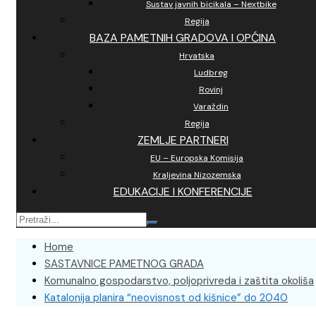
Sustav javnih bicikala – Nextbike
Regija
BAZA PAMETNIH GRADOVA I OPĆINA
Hrvatska
Ludbreg
Rovinj
Varaždin
Regija
ZEMLJE PARTNERI
EU – Europska Komisija
Kraljevina Nizozemska
EDUKACIJE I KONFERENCIJE
Home
SASTAVNICE PAMETNOG GRADA
Komunalno gospodarstvo, poljoprivreda i zaštita okoliša
Katalonija planira “neovisnost od kišnice” do 2040