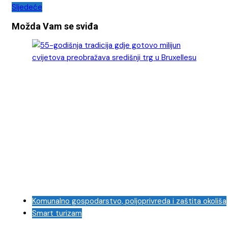
Sljedeće
objava
Možda Vam se sviđa
Komunalno gospodarstvo, poljoprivreda i zaštita okoliša
Smart turizam