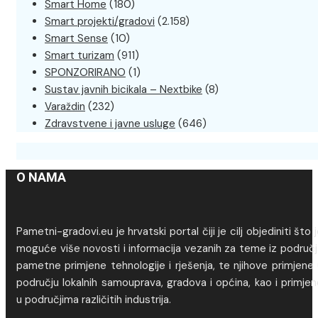
Smart Home
(180)
Smart projekti/gradovi
(2.158)
Smart Sense
(10)
Smart turizam
(911)
SPONZORIRANO
(1)
Sustav javnih bicikala – Nextbike
(8)
Varaždin
(232)
Zdravstvene i javne usluge
(646)
O NAMA
Pametni-gradovi.eu je hrvatski portal čiji je cilj objediniti što 
moguće više novosti i informacija vezanih za teme iz područj
pametne primjene tehnologije i rješenja, te njihove primjene
području lokalnih samouprava, gradova i općina, kao i primje
u područjima različitih industrija.