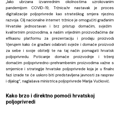
„Iako ubrzana izvanrednim okolnostima uzrokovanim
pandemijom COVID-19, Tržnica.hr nastavak je proces
digitalizacije poljoprivrede kao strateškog smjera njezino
razvoja. Cilj nacionalne internet tržnice je omogućiti građani
Hrvatske jednostavan i brz pristup domaćim, svježim 
kvalitetnim proizvodima, a našim vrijednim proizvođačima dat
efikasnu platformu za prezentaciju i prodaju proizvoda
Vjerujem kako će građani odabrati svježe i domaće proizvod
za sebe i svoje obitelji te na taj način pomagati hrvatsk
poljoprivredu. Poticanje domaće proizvodnje i trženj
domaćim poljoprivredno-prehrambenim proizvodima važne s
smjernice i strategije hrvatske poljoprivrede koja je u finaln
fazi izrade te će uskoro biti predstavljena javnosti za raspra
i dijalog“, naglašava ministrica poljoprivrede Marija Vučković.
Kako brzo i direktno pomoći hrvatskoj
poljoprivredi