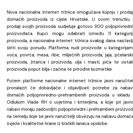
Nova nacionalna internet tržnica omogućava kupnju i prodaj
domaćih proizvoda iz cijele Hrvatske. U ovom trenutku 
prodaji svojih proizvoda sudjeluje gotovo 900 poljoprivredni
proizvođača. Kupci mogu odabrati između 11 kategorij
proizvoda, a nacionalna internet tržnica svakog dana nastavl
širiti svoju ponudu. Platforma nudi proizvode u kategorijam
voća, povrća, mesa, ribe, mliječnih proizvoda, jaja, pčelarsk
proizvoda, žitarica i proizvoda, ulja i masti, pića te ostal
proizvoda poput bilja i začina te prirodne kozmetike.
Putem platforme nacionalne internet tržnice javni naručitelj
pronalazit će dobavljače i objavljivati potrebe za nabav
domaćih poljoprivredno-prehrambenih proizvoda u skladu 
Odlukom Vlade RH o uvjetima i kriterijima, a koje pri javno
nabavi moraju zadovoljiti poljoprivredni i prehrambeni proizvod
na temelju koje se javni naručitelji obvezuju na nabavu domać
svježe i kvalitetne hrane iz kratkih lanaca opskrbe.