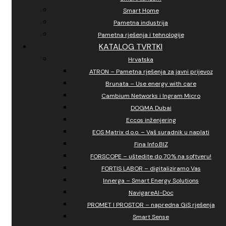
Smart Home
Pametna industrija
Pametna rješenja i tehnologije
KATALOG TVRTKI
Hrvatska
ATRON – Pametna rješenja za javni prijevoz
Brunata – Use energy with care
Cambium Networks i Ingram Micro
DOGMA Dubai
Eccos inženjering
EOS Matrix d.o.o. – Vaš suradnik u naplati
Fina Info.BIZ
FORSCOPE – uštedite do 70% na softveru!
FORTIS LABOR – digitaliziramo Vas
Innerga – Smart Energy Solutions
NavigareAI-Doc
PROMET I PROSTOR – napredna GiS rješenja
Smart Sense