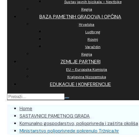
Sustav javnih bicikala – Nextbike
Regija
BAZA PAMETNIH GRADOVA I OPĆINA
Hrvatska
Ludbreg
Rovinj
Varaždin
Regija
ZEMLJE PARTNERI
EU – Europska Komisija
Kraljevina Nizozemska
EDUKACIJE I KONFERENCIJE
Home
SASTAVNICE PAMETNOG GRADA
Komunalno gospodarstvo, poljoprivreda i zaštita okoliša
Ministarstvo poljoprivrede pokrenulo Tržnica.hr