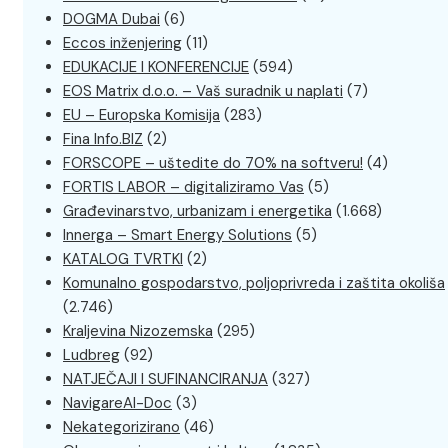
DOGMA Dubai
(6)
Eccos inženjering
(11)
EDUKACIJE I KONFERENCIJE
(594)
EOS Matrix d.o.o. – Vaš suradnik u naplati
(7)
EU – Europska Komisija
(283)
Fina Info.BIZ
(2)
FORSCOPE – uštedite do 70% na softveru!
(4)
FORTIS LABOR – digitaliziramo Vas
(5)
Građevinarstvo, urbanizam i energetika
(1.668)
Innerga – Smart Energy Solutions
(5)
KATALOG TVRTKI
(2)
Komunalno gospodarstvo, poljoprivreda i zaštita okoliša
(2.746)
Kraljevina Nizozemska
(295)
Ludbreg
(92)
NATJEČAJI I SUFINANCIRANJA
(327)
NavigareAI-Doc
(3)
Nekategorizirano
(46)