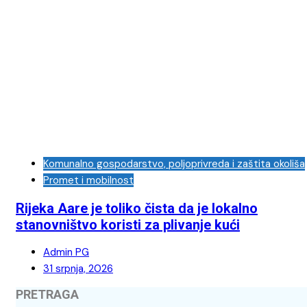
Komunalno gospodarstvo, poljoprivreda i zaštita okoliša
Promet i mobilnost
Rijeka Aare je toliko čista da je lokalno
stanovništvo koristi za plivanje kući
Admin PG
31 srpnja, 2026
PRETRAGA