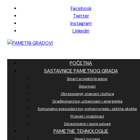
Skip
Facebook
to
Twitter
content
Instagram
Linkedin
POČETNA
SASTAVNICE PAMETNOG GRADA
Smart projekti/gradovi
Sigurnost
Obrazovanje, znanost i kultura
Građevinarstvo, urbanizam i energetika
Komunalno gospodarstvo, poljoprivreda i zaštita okoliša
Promet i mobilnost
Zdravstvene i javne usluge
PAMETNE TEHNOLOGIJE
Smart turizam