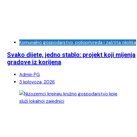
Komunalno gospodarstvo, poljoprivreda i zaštita okoliša
Svako dijete, jedno stablo: projekt koji mijenja
gradove iz korijena
Admin PG
3 kolovoza, 2026