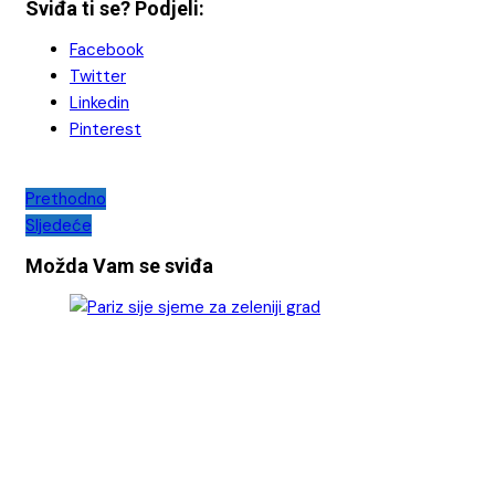
Sviđa ti se? Podjeli:
Facebook
Twitter
Linkedin
Pinterest
Navigacija
Prethodno
Sljedeće
objava
Možda Vam se sviđa