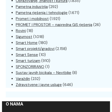
Obrazovanje, znanost i kultura
(1.835)
Pametna industrija
(292)
Pametna rješenja i tehnologije
(1.671)
Promet i mobilnost
(1.921)
PROMET I PROSTOR – napredna GiS rješenja
(26)
Rovinj
(18)
Sigurnost
(1.018)
Smart Home
(180)
Smart projekti/gradovi
(2.158)
Smart Sense
(10)
Smart turizam
(910)
SPONZORIRANO
(1)
Sustav javnih bicikala – Nextbike
(8)
Varaždin
(232)
Zdravstvene i javne usluge
(646)
O NAMA