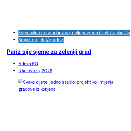
Komunalno gospodarstvo, poljoprivreda i zaštita okoliša
Smart projekti/gradovi
Pariz sije sjeme za zeleniji grad
Admin PG
5 kolovoza, 2026