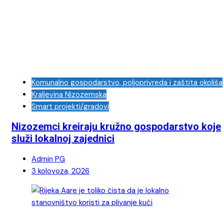
Komunalno gospodarstvo, poljoprivreda i zaštita okoliša
Kraljevina Nizozemska
Smart projekti/gradovi
Nizozemci kreiraju kružno gospodarstvo koje
služi lokalnoj zajednici
Admin PG
3 kolovoza, 2026