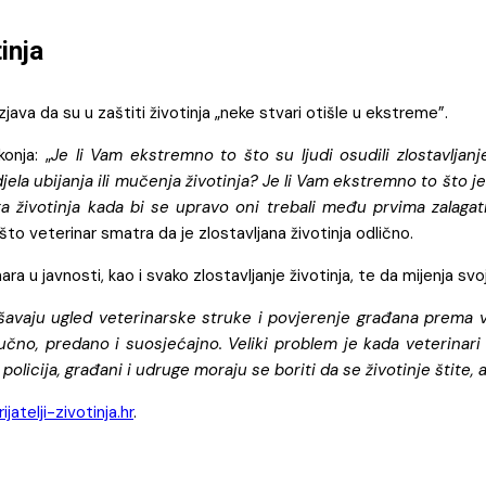
inja
zjava da su u zaštiti životinja „neke stvari otišle u ekstreme”.
onja: „
Je li Vam ekstremno to što su ljudi osudili zlostavljanje
jela ubijanja ili mučenja životinja? Je li Vam ekstremno to što j
 životinja kada bi se upravo oni trebali među prvima zalagat
o veterinar smatra da je zlostavljana životinja odlično.
 u javnosti, kao i svako zlostavljanje životinja, te da mijenja sv
šavaju ugled veterinarske struke i povjerenje građana prema 
no, predano i suosjećajno. Veliki problem je kada veterinari u
policija, građani i udruge moraju se boriti da se životinje štite,
jatelji-zivotinja.hr
.