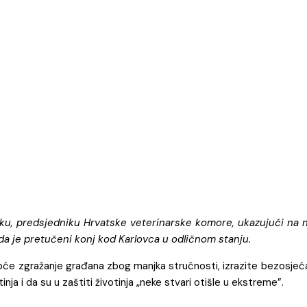
ku, predsjedniku Hrvatske veterinarske komore, ukazujući na ne
 da je pretučeni konj kod Karlovca u odličnom stanju.
pće zgražanje građana zbog manjka stručnosti, izrazite bezosjeća
ja i da su u zaštiti životinja „neke stvari otišle u ekstreme”.