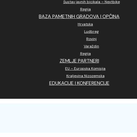
Sustav javnih bicikala – Nextbike
Regija
BAZA PAMETNIH GRADOVA I OPĆINA
Hrvatska
Ludbreg
Rovinj
Varaždin
Regija
ZEMLJE PARTNERI
EU – Europska Komisija
Kraljevina Nizozemska
EDUKACIJE I KONFERENCIJE