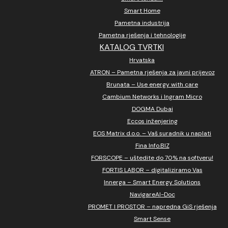
Smart Home
Pametna industrija
Pametna rješenja i tehnologije
KATALOG TVRTKI
Hrvatska
ATRON – Pametna rješenja za javni prijevoz
Brunata – Use energy with care
Cambium Networks i Ingram Micro
DOGMA Dubai
Eccos inženjering
EOS Matrix d.o.o. – Vaš suradnik u naplati
Fina Info.BIZ
FORSCOPE – uštedite do 70% na softveru!
FORTIS LABOR – digitaliziramo Vas
Innerga – Smart Energy Solutions
NavigareAI-Doc
PROMET I PROSTOR – napredna GiS rješenja
Smart Sense