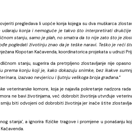
eriti pregledava li uopće konja kojega su dva muškarca zlostavljal
raju konja i nemoguće je takvo što interpretirati drukčije neg
čnom stanju, samo je plah, no smatra da to nije zato što je zlost
đe pogledati životinju znao da je teške naravi. Teško je reći što 
Snježana Klopotan Kačavenda, koordinatorica projekata u udruzi Prija
ličnom stanju, sugerira da pretrpljeno zlostavljanje nije opasno 
u prema konju koji je, kako dokazuju snimke, bez ikakve sumnje b
rinara, izazvao nevjericu i ljutnju velikoga broja građana.
”
atske veterinarske komore, koja je najavila pokretanje nadzora rad
omora ne bavi životinjama, već dobrobit životinja utvrđuje veterin
ju biti odvojeni od dobrobiti životinja jer inače štite zlostavljače
jnog stanja’, a ignorira fizičke tragove i promjene u ponašanju koj
n Kačavenda.