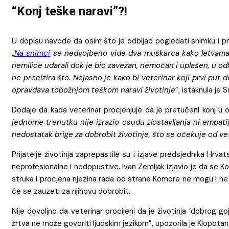
“Konj teške naravi”?!
U dopisu navode da osim što je odbijao pogledati snimku i provj
„
Na snimci
se nedvojbeno vide dva muškarca kako letvama uda
nemilice udarali dok je bio zavezan, nemoćan i uplašen, u odli
ne precizira što. Nejasno je kako bi veterinar koji prvi put do
opravdava tobožnjom teškom naravi životinje
”, istaknula je 
Dodaje da kada veterinar procjenjuje da je pretučeni konj u od
jednome trenutku nije izrazio osudu zlostavljanja ni empatij
nedostatak brige za dobrobit životinje, što se očekuje od vete
Prijatelje životinja zaprepastile su i izjave predsjednika Hrv
neprofesionalne i nedopustive, Ivan Zemljak izjavio je da se K
struka i procjena njezina rada od strane Komore ne mogu i ne smi
će se zauzeti za njihovu dobrobit.
Nije dovoljno da veterinar procijeni da je životinja ‘dobrog go
žrtva ne može govoriti ljudskim jezikom”, upozorila je Klopota