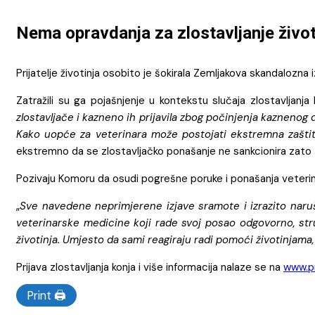
Nema opravdanja za zlostavljanje život
Prijatelje životinja osobito je šokirala Zemljakova skandalozna i
Zatražili su ga pojašnjenje u kontekstu slučaja zlostavljanja k
zlostavljače i kazneno ih prijavila zbog počinjenja kaznenog d
Kako uopće za veterinara može postojati ekstremna zaštita
ekstremno da se zlostavljačko ponašanje ne sankcionira zato št
Pozivaju Komoru da osudi pogrešne poruke i ponašanja veterinara
„
Sve navedene neprimjerene izjave sramote i izrazito naru
veterinarske medicine koji rade svoj posao odgovorno, struč
životinja. Umjesto da sami reagiraju radi pomoći životinjama, 
Prijava zlostavljanja konja i više informacija nalaze se na
www.pri
Print 🖨