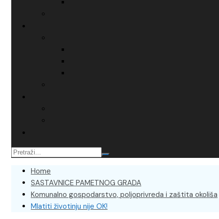
Home
SASTAVNICE PAMETNOG GRADA
Komunalno gospodarstvo, poljoprivreda i zaštita okoliša
Mlatiti životinju nije OK!