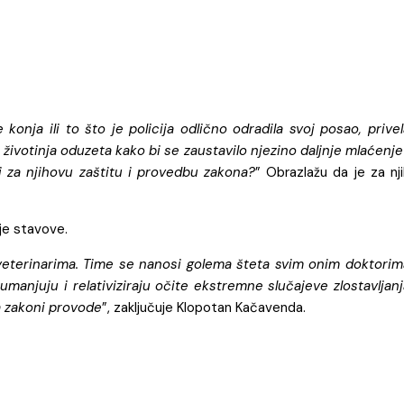
 konja ili to što je policija odlično odradila svoj posao, prive
e životinja oduzeta kako bi se zaustavilo njezino daljnje mlaćenj
i za njihovu zaštitu i provedbu zakona?
” Obrazlažu da je za nj
oje stavove.
veterinarima. Time se nanosi golema šteta svim onim doktorim
manjuju i relativiziraju očite ekstremne slučajeve zlostavljanj
 a zakoni provode
”, zaključuje Klopotan Kačavenda.