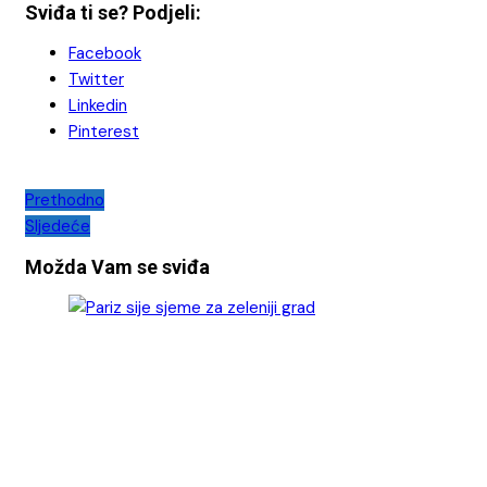
Sviđa ti se? Podjeli:
Facebook
Twitter
Linkedin
Pinterest
Navigacija
Prethodno
Sljedeće
objava
Možda Vam se sviđa