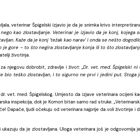
a, veterinar Špigelski izjavio je da je snimka krivo interpretiran
o kao zlostavljanje. Veterinar je izjavio da je konj, kojega s
avljan. Kaže da je konj ‘težak kao narav’ i onda se nešto dogodil
je gore – to što negira zlostavljanje konja ili to što zlostavljan
telji životinja.
za njegovu dobrobit, zdravlje i život: „
Dr. vet. med. Špigelski ni
io teško zlostavljan, i to sigurno ne prvi i jedini put. Stoga j
a dr. vet. med. Špigelskog. Umjesto da izjave veterinara ocijeni k
arska inspekcija, dok je Komori bitan samo rad struke. „Veterinars
! Dapače, ljudi očekuju od veterinara najprije da voli životinje i 
i ukazuju da je zlostavljana. Uloga veterinara još je odgovornija j