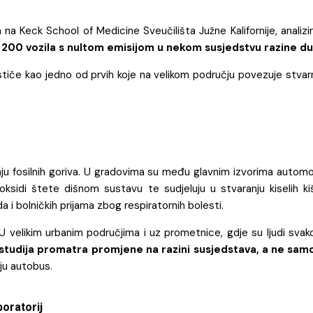
 na Keck School of Medicine Sveučilišta Južne Kalifornije, analiz
 200 vozila s nultom emisijom u nekom susjedstvu razine duš
stiče kao jedno od prvih koje na velikom području povezuje stvarno 
anju fosilnih goriva. U gradovima su među glavnim izvorima automo
 oksidi štete dišnom sustavu te sudjeluju u stvaranju kiselih k
 bolničkih prijama zbog respiratornih bolesti.
U velikim urbanim područjima i uz prometnice, gdje su ljudi sva
studija promatra promjene na razini susjedstava, a ne samo 
aju autobus.
boratorij