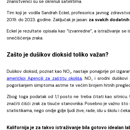
znanstvenici su se okrenuli satelitima.
Tim koji je vodila Sandrah Eckel, profesorica javnog zdravstva
2019. do 2023. godine. Zaključak je jasan:
za svakih dodatnih
Eckel je rezultate opisala kao “izvanredne”, a istraživanje se i
onečišćenja zraka.
Zašto je dušikov dioksid toliko važan?
Dušikov dioksid, poznat kao NO₂, nastaje ponajprije pri izgar
američkoj Agenciji za zaštitu okoliša
, NO₂ i srodni dušikovi
pogoršanjem simptoma astme te većim brojem hitnih pregleda i
Zbog toga podatak od 1,1 posto ne treba čitati kao sitnicu. 
značiti čišći zrak za tisuće stanovnika. Posebno je važno što
statistikama, nego ondje gdje ljudi žive, rade, idu u školu i ček
Kalifornija je za takvo istraživanje bila gotovo idealan la