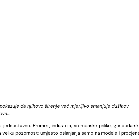
je pokazuje da njihovo širenje već mjerljivo smanjuje dušikov
tova…
lo jednostavno. Promet, industrija, vremenske prilike, gospodars
a veliku pozornost: umjesto oslanjanja samo na modele i procjen