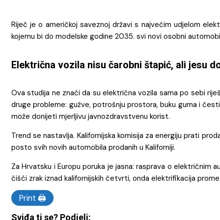
Riječ je o američkoj saveznoj državi s najvećim udjelom elekt
kojemu bi do modelske godine 2035. svi novi osobni automobili i l
Električna vozila nisu čarobni štapić, ali jesu 
Ova studija ne znači da su električna vozila sama po sebi riješ
druge probleme: gužve, potrošnju prostora, buku guma i čestice 
može donijeti mjerljivu javnozdravstvenu korist.
Trend se nastavlja. Kalifornijska komisija za energiju prati pr
posto svih novih automobila prodanih u Kaliforniji.
Za Hrvatsku i Europu poruka je jasna: rasprava o električnim au
čišći zrak iznad kalifornijskih četvrti, onda elektrifikacija pr
Print 🖨
Sviđa ti se? Podjeli: