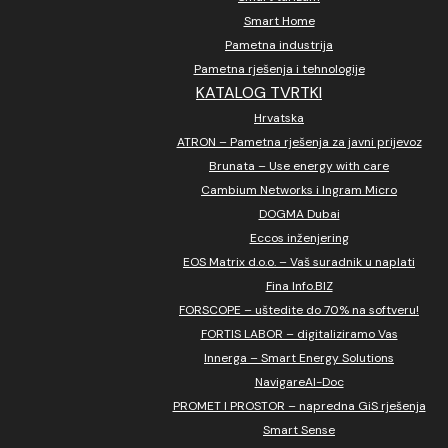
Smart Home
Pametna industrija
Pametna rješenja i tehnologije
KATALOG TVRTKI
Hrvatska
ATRON – Pametna rješenja za javni prijevoz
Brunata – Use energy with care
Cambium Networks i Ingram Micro
DOGMA Dubai
Eccos inženjering
EOS Matrix d.o.o. – Vaš suradnik u naplati
Fina Info.BIZ
FORSCOPE – uštedite do 70% na softveru!
FORTIS LABOR – digitaliziramo Vas
Innerga – Smart Energy Solutions
NavigareAI-Doc
PROMET I PROSTOR – napredna GiS rješenja
Smart Sense