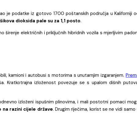
irao je podatke iz gotovo 1700 poštanskih područja u Kaliforniji 
ikova dioksida pale su za 1,1 posto
.
širenje električnih i priključnih hibridnih vozila s mjerljivim pad
bili, kamioni i autobusi s motorima s unutarnjim izgaranjem.
Prem
iša. Kratkotrajna izloženost povezuje se s upalom dišnih putova
kodnevno izloženi ispušnim plinovima, i mali postotni pomaci mog
na razini cijele države
. Drugim riječima, korist se ne vidi samo