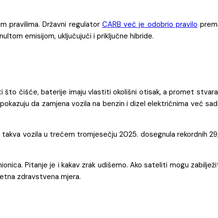
im pravilima. Državni regulator
CARB već je odobrio pravilo
prem
ultom emisijom, uključujući i priključne hibride.
to čišće, baterije imaju vlastiti okolišni otisak, a promet stvara
e pokazuju da zamjena vozila na benzin i dizel električnima već sa
 su takva vozila u trećem tromjesečju 2025. dosegnula rekordnih 29
onica. Pitanje je i kakav zrak udišemo. Ako sateliti mogu zabilježi
nkretna zdravstvena mjera.