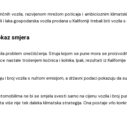
ričnih vozila, razvijenom mrežom poticaja i ambicioznim klimatsk
aka gospodarska vozila prodana u Kaliforniji trebali biti vozila s n
dokaz smjera
ila problem onečišćenja. Struja kojom se pune mora se proizvoditi š
nastale trošenjem kočnica i kolnika. Ipak, rezultati iz Kalifornij
odaju i broj vozila s nultom emisijom, a državni podaci pokazuju da
tomobilima ne bi se smjela svesti samo na cijenu vozila i broj puni
ometa više nije tek daleka klimatska strategija. Ona postaje vrlo ko