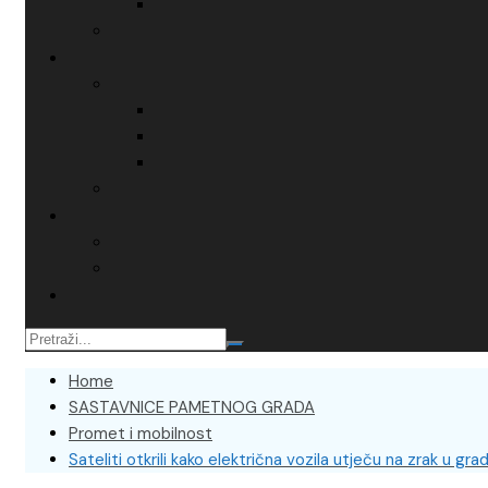
Home
SASTAVNICE PAMETNOG GRADA
Promet i mobilnost
Sateliti otkrili kako električna vozila utječu na zrak u gr