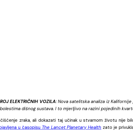
ROJ ELEKTRIČNIH VOZILA
: Nova satelitska analiza iz Kaliforni
lestima dišnog sustava. I to mjerljivo na razini pojedinih kvar
išćenje zraka, ali dokazati taj učinak u stvarnom životu nije bi
bjavljena u časopisu
The Lancet Planetary Health
zato je privukl