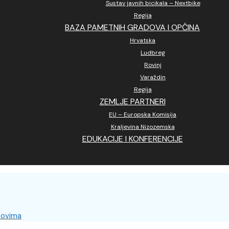
Sustav javnih bicikala – Nextbike
Regija
BAZA PAMETNIH GRADOVA I OPĆINA
Hrvatska
Ludbreg
Rovinj
Varaždin
Regija
ZEMLJE PARTNERI
EU – Europska Komisija
Kraljevina Nizozemska
EDUKACIJE I KONFERENCIJE
adovima