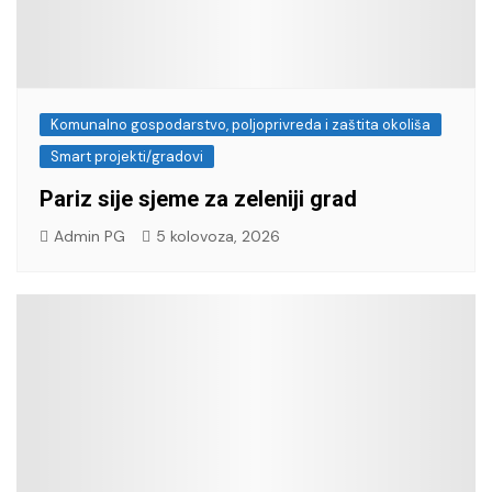
Komunalno gospodarstvo, poljoprivreda i zaštita okoliša
Smart projekti/gradovi
Pariz sije sjeme za zeleniji grad
Admin PG
5 kolovoza, 2026