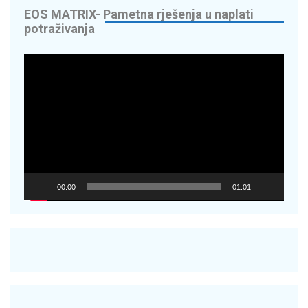
EOS MATRIX- Pametna rješenja u naplati
potraživanja
Reproduktor
videozapisa
00:00
01:01