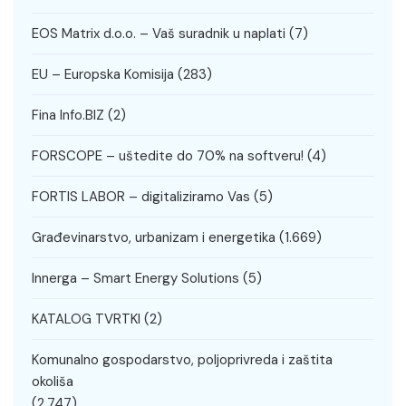
EOS Matrix d.o.o. – Vaš suradnik u naplati
(7)
EU – Europska Komisija
(283)
Fina Info.BIZ
(2)
FORSCOPE – uštedite do 70% na softveru!
(4)
FORTIS LABOR – digitaliziramo Vas
(5)
Građevinarstvo, urbanizam i energetika
(1.669)
Innerga – Smart Energy Solutions
(5)
KATALOG TVRTKI
(2)
Komunalno gospodarstvo, poljoprivreda i zaštita
okoliša
(2.747)