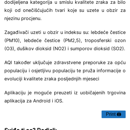
dodijeljena kategorija u smislu kvalitete zraka za bilo
koji od onečišćujućih tvari koje su uzete u obzir za
njezinu procjenu.
Zagađivači uzeti u obzir u indeksu su: lebdeće čestice
(PM10), lebdeće čestice (PM2,5), troposferski ozon
(O3), dušikov dioksid (NO2) i sumporov dioksid (SO2).
AQI također uključuje zdravstvene preporuke za opću
populaciju i osjetljivu populaciju te pruža informacije o
evoluciji kvalitete zraka posljednjih mjeseci
Aplikaciju je moguće preuzeti iz uobičajenih trgovina
aplikacija za Android i iOS.
Print 🖨