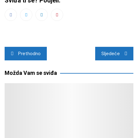
Sviđa ti se? Podjeli:
Navigacija
Prethodno
Sljedeće
objava
Možda Vam se sviđa