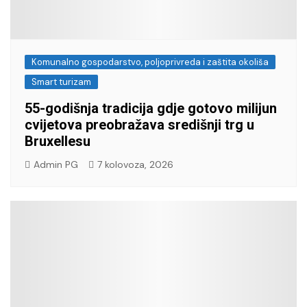
Komunalno gospodarstvo, poljoprivreda i zaštita okoliša
Smart turizam
55-godišnja tradicija gdje gotovo milijun
cvijetova preobražava središnji trg u
Bruxellesu
Admin PG
7 kolovoza, 2026