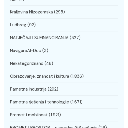
Kraljevina Nizozemska
(295)
Ludbreg
(92)
NATJEČAJI I SUFINANCIRANJA
(327)
NavigareAI-Doc
(3)
Nekategorizirano
(46)
Obrazovanje, znanost i kultura
(1.836)
Pametna industrija
(292)
Pametna rješenja i tehnologije
(1.671)
Promet i mobilnost
(1.921)
PROMET I PROSTOR – napredna GiS rješenja
(26)