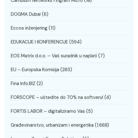
Cambium Networks i Ingram Micro
(18)
DOGMA Dubai
(6)
Eccos inženjering
(11)
EDUKACIJE I KONFERENCIJE
(594)
EOS Matrix d.o.o. – Vaš suradnik u naplati
(7)
EU – Europska Komisija
(283)
Fina Info.BIZ
(2)
FORSCOPE – uštedite do 70% na softveru!
(4)
FORTIS LABOR – digitaliziramo Vas
(5)
Građevinarstvo, urbanizam i energetika
(1.668)