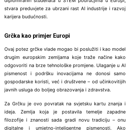
diplomiranih studenata u STEM područjima u Europi,
stvara preduvjete za ubrzani rast AI industrije i razvoj
karijera budućnosti.
Grčka kao primjer Europi
Ovaj potez grčke vlade mogao bi poslužiti i kao model
drugim europskim zemljama koje traže načine kako
odgovoriti na brze tehnološke promjene. Ulaganje u AI
pismenost i podršku inovacijama ne donosi samo
gospodarske koristi, već i društvene – od učinkovitijih
javnih usluga do boljeg obrazovanja i zdravstva.
Za Grčku je ovo povratak na svjetsku kartu znanja i
ideja. Zemlja koja je postavila temelje zapadne
filozofije i znanosti sada gradi novu tradiciju – onu
digitalne i umjetno-inteligentne pismenosti. Ako