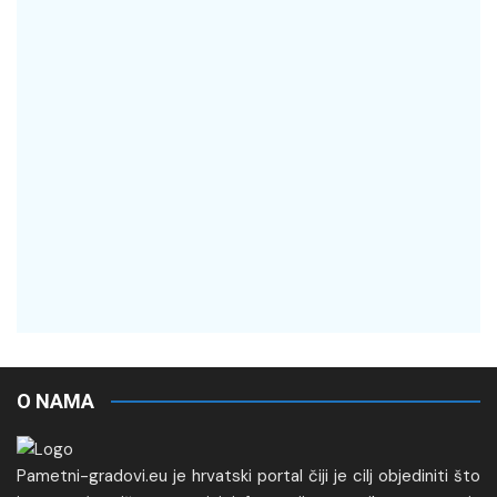
O NAMA
Pametni-gradovi.eu je hrvatski portal čiji je cilj objediniti što