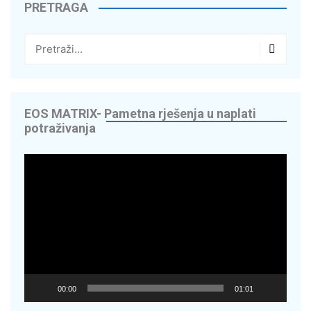
PRETRAGA
EOS MATRIX- Pametna rješenja u naplati
potraživanja
Reproduktor
videozapisa
00:00
01:01