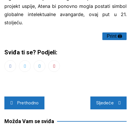
projekt uspije, Atena bi ponovno mogla postati simbol
globalne intelektualne avangarde, ovaj put u 21.
stoljeću.
Print 🖨
Sviđa ti se? Podjeli:
Navigacija
Prethodno
Sljedeće
objava
Možda Vam se sviđa