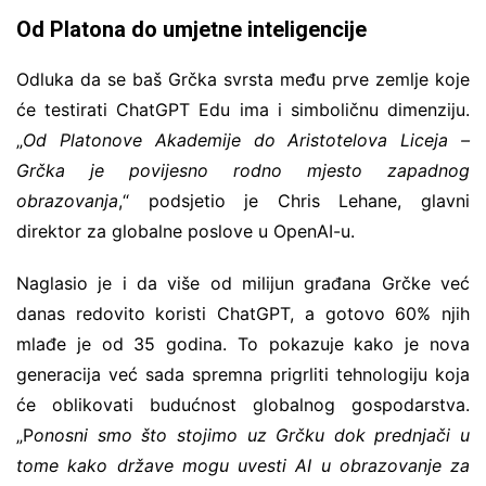
Od Platona do umjetne inteligencije
Odluka da se baš Grčka svrsta među prve zemlje koje
će testirati ChatGPT Edu ima i simboličnu dimenziju.
„
Od Platonove Akademije do Aristotelova Liceja –
Grčka je povijesno rodno mjesto zapadnog
obrazovanja
,“ podsjetio je Chris Lehane, glavni
direktor za globalne poslove u OpenAI-u.
Naglasio je i da više od milijun građana Grčke već
danas redovito koristi ChatGPT, a gotovo 60% njih
mlađe je od 35 godina. To pokazuje kako je nova
generacija već sada spremna prigrliti tehnologiju koja
će oblikovati budućnost globalnog gospodarstva.
„P
onosni smo što stojimo uz Grčku dok prednjači u
tome kako države mogu uvesti AI u obrazovanje za