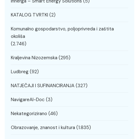
Innerga – Smart Energy Solutions
(5)
KATALOG TVRTKI
(2)
Komunalno gospodarstvo, poljoprivreda i zaštita
okoliša
(2.746)
Kraljevina Nizozemska
(295)
Ludbreg
(92)
NATJEČAJI I SUFINANCIRANJA
(327)
NavigareAI-Doc
(3)
Nekategorizirano
(46)
Obrazovanje, znanost i kultura
(1.835)