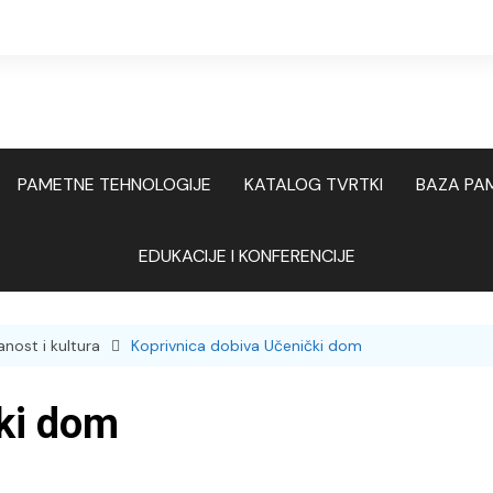
PAMETNE TEHNOLOGIJE
KATALOG TVRTKI
BAZA PA
Smart turizam
Hrvatska
Hrvatska
EDUKACIJE I KONFERENCIJE
j
Smart Home
Regija
Regija
B
Pametna industrija
nost i kultura
Koprivnica dobiva Učenički dom
Pametna rješenja i tehnologije
ki dom
E
E