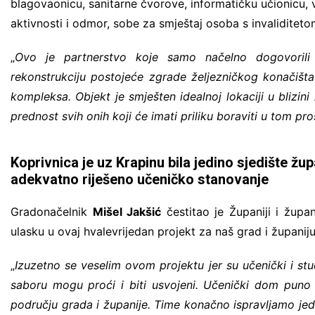
blagovaonicu, sanitarne čvorove, informatičku učionicu, v
aktivnosti i odmor, sobe za smještaj osoba s invaliditet
„
Ovo je partnerstvo koje samo načelno dogovorili 
rekonstrukciju postojeće zgrade željezničkog konačišta
kompleksa. Objekt je smješten idealnoj lokaciji u blizini
prednost svih onih koji će imati priliku boraviti u tom pr
Koprivnica je uz Krapinu bila jedino sjedište žup
adekvatno riješeno učeničko stanovanje
Gradonačelnik
Mišel Jakšić
čestitao je Županiji i žup
ulasku u ovaj hvalevrijedan projekt za naš grad i županiju
„
Izuzetno se veselim ovom projektu jer su učenički i s
saboru mogu proći i biti usvojeni. Učenički dom puno 
području grada i županije. Time konačno ispravljamo jed