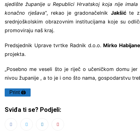
sjedište županije u Republici Hrvatskoj koja nije imal
konačno rješava
“, rekao je gradonačelnik
Jakšić
te z
srednjoškolskim obrazovnim institucijama koje su odličn
promoviraju naš kraj.
Predsjednik Uprave tvrtke Radnik d.o.o.
Mirko Habijan
projekta.
„Posebno me veseli što je riječ o učeničkom domu jer 
nivou županije , a to je i ono što nama, gospodarstvu treb
Print 🖨
Sviđa ti se? Podjeli: