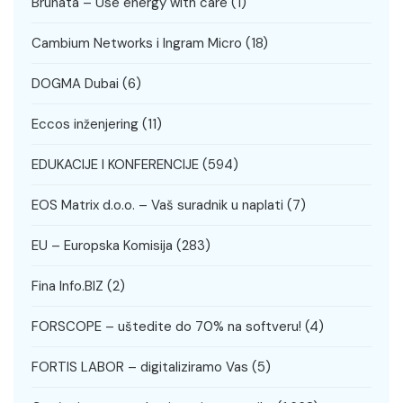
Brunata – Use energy with care
(1)
Cambium Networks i Ingram Micro
(18)
DOGMA Dubai
(6)
Eccos inženjering
(11)
EDUKACIJE I KONFERENCIJE
(594)
EOS Matrix d.o.o. – Vaš suradnik u naplati
(7)
EU – Europska Komisija
(283)
Fina Info.BIZ
(2)
FORSCOPE – uštedite do 70% na softveru!
(4)
FORTIS LABOR – digitaliziramo Vas
(5)