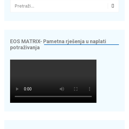
aplati
ina Info.BIZ
FORSCOPE – uštedite do 70% na
oftveru!
ORTIS LABOR – digitaliziramo
EOS MATRIX- Pametna rješenja u naplati
Vas
potraživanja
nnerga – Smart Energy Solutions
NavigareAI-Doc
PROMET I PROSTOR – napredna
iS rješenja
Smart Sense
ustav javnih bicikala – Nextbike