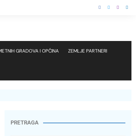
METNIH GRADOVA I OPĆINA
ZEMLJE PARTNERI
ATRON – Pametna rješenja za
Ludbreg
EU – Europska Komisija
avni prijevoz
Rovinj
Kraljevina Nizozemska
runata – Use energy with care
Varaždin
Cambium Networks i Ingram
Micro
DOGMA Dubai
ccos inženjering
PRETRAGA
OS Matrix d.o.o. – Vaš suradnik u