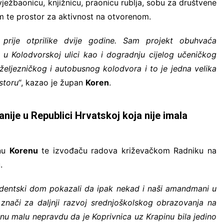
ježbaonicu, knjižnicu, praonicu rublja, sobu za društvene
om te prostor za aktivnost na otvorenom.
prije otprilike dvije godine. Sam projekt obuhvaća
 u Kolodvorskoj ulici kao i dogradnju cijelog učeničkog
 željezničkog i autobusnog kolodvora i to je jedna velika
ostoru
“, kazao je župan
Koren
.
anije u Republici Hrvatskoj koja nije imala
anu
Korenu
te izvođaču radova križevačkom Radniku na
.
tudentski dom pokazali da ipak nekad i naši amandmani u
znači za daljnji razvoj srednjoškolskog obrazovanja na
nu malu nepravdu da je Koprivnica uz Krapinu bila jedino