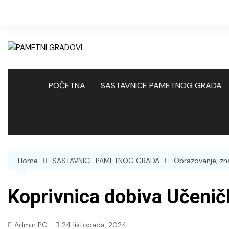
Skip
to
content
POČETNA
SASTAVNICE PAMETNOG GRADA
Smart projekti/gradovi
Sigurnost
Obrazovanje, znanost i kultura
Home
SASTAVNICE PAMETNOG GRADA
Obrazovanje, zna
Građevinarstvo, urbanizam i
energetika
Koprivnica dobiva Učenič
Komunalno gospodarstvo,
poljoprivreda i zaštita okoliša
Promet i mobilnost
Admin PG
24 listopada, 2024