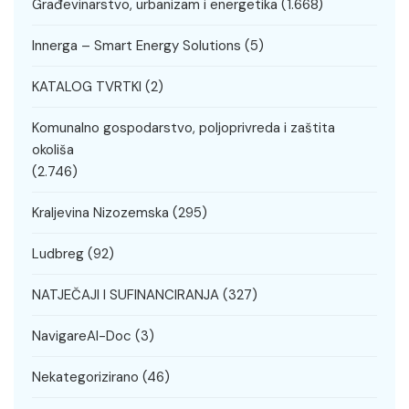
Građevinarstvo, urbanizam i energetika
(1.668)
Innerga – Smart Energy Solutions
(5)
KATALOG TVRTKI
(2)
Komunalno gospodarstvo, poljoprivreda i zaštita
okoliša
(2.746)
Kraljevina Nizozemska
(295)
Ludbreg
(92)
NATJEČAJI I SUFINANCIRANJA
(327)
NavigareAI-Doc
(3)
Nekategorizirano
(46)