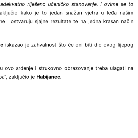
a adekvatno riješeno učeničko stanovanje, i ovime se to
aključio kako je to jedan snažan vjetra u leđa našim
e i ostvaruju sjajne rezultate te na jedna krasan način
ec
iskazao je zahvalnost što će oni biti dio ovog lijepog
u ovo srdenje i strukovno obrazovanje treba ulagati na
a“, zaključio je
Habijanec.