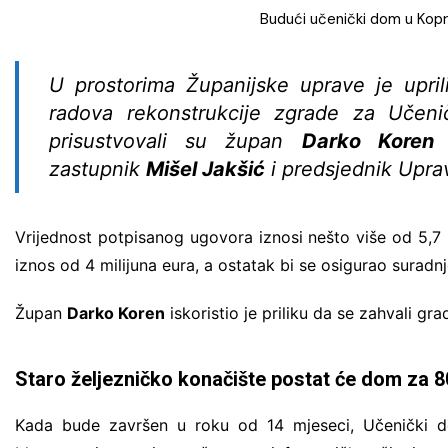
Budući učenički dom u Kopriv
U prostorima Županijske uprave je upri
radova rekonstrukcije zgrade za Učeni
prisustvovali su župan
Darko Koren
s
zastupnik
Mišel Jakšić
i predsjednik Upra
Vrijednost potpisanog ugovora iznosi nešto više od 5,7 
iznos od 4 milijuna eura, a ostatak bi se osigurao suradn
Župan
Darko Koren
iskoristio je priliku da se zahvali g
Staro željezničko konačište postat će dom za 8
Kada bude završen u roku od 14 mjeseci, Učenički d