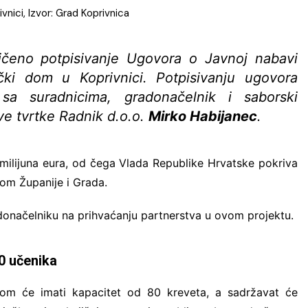
nici, Izvor: Grad Koprivnica
ličeno potpisivanje Ugovora o Javnoj nabavi
čki dom u Koprivnici. Potpisivanju ugovora
a suradnicima, gradonačelnik i saborski
ve tvrtke Radnik d.o.o.
Mirko Habijanec
.
milijuna eura, od čega Vlada Republike Hrvatske pokriva
jom Županije i Grada.
radonačelniku na prihvaćanju partnerstva u ovom projektu.
0 učenika
om će imati kapacitet od 80 kreveta, a sadržavat će