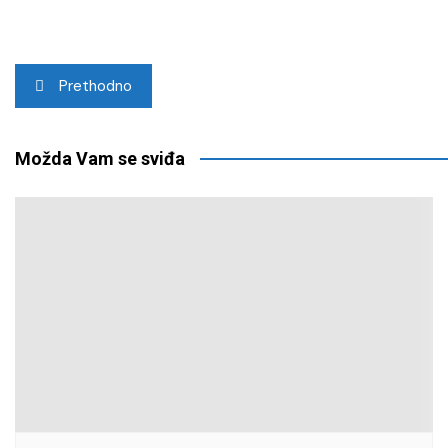
Navigacija
Prethodno
objava
Možda Vam se sviđa