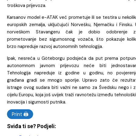
troškova prijevoza.
Karsanov model e-ATAK već prometuje ili se testira u nekolik
europskih zemalja, uključujući Norvešku, Njemačku i Finsku. 
norveškom Stavangeru čak je dobio odobrenje z
prometovanje bez sigurnosnog vozača, što pokazuje kolik
brzo napreduje razvoj autonomnih tehnologija.
Ipak, nesreća u Göteborgu podsjeća da put prema potpun
autonomnom javnom prijevozu neće biti jednostavan
Tehnologija napreduje iz godine u godinu, no povjerenj
građana gradi se mnogo sporije. Upravo zato će rezultat
istrage ovog sudara biti važni ne samo za Švedsku nego i z
cijelu Europu, koja još uvijek traži ravnotežu između tehnološk
inovacija i sigurnosti putnika.
Print 🖨
Sviđa ti se? Podjeli: