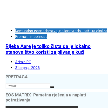
Komunalno gospodarstvo, poljoprivreda i zaštita okoliša
Promet i mobilnost
Rijeka Aare je toliko čista da je lokalno
stanovništvo koristi za plivanje kući
Admin PG
31 srpnja, 2026
PRETRAGA
EOS MATRIX- Pametna rješenja u naplati
potraživanja