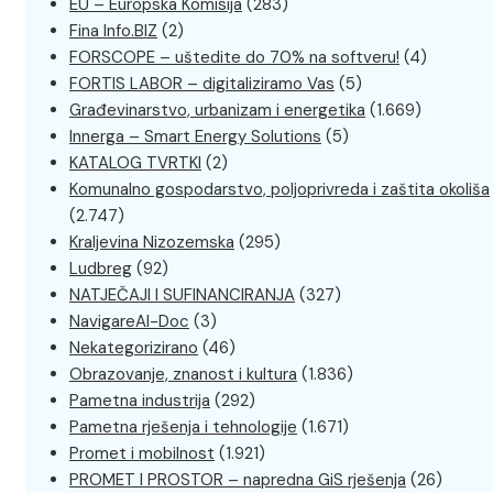
EU – Europska Komisija
(283)
Fina Info.BIZ
(2)
FORSCOPE – uštedite do 70% na softveru!
(4)
FORTIS LABOR – digitaliziramo Vas
(5)
Građevinarstvo, urbanizam i energetika
(1.669)
Innerga – Smart Energy Solutions
(5)
KATALOG TVRTKI
(2)
Komunalno gospodarstvo, poljoprivreda i zaštita okoliša
(2.747)
Kraljevina Nizozemska
(295)
Ludbreg
(92)
NATJEČAJI I SUFINANCIRANJA
(327)
NavigareAI-Doc
(3)
Nekategorizirano
(46)
Obrazovanje, znanost i kultura
(1.836)
Pametna industrija
(292)
Pametna rješenja i tehnologije
(1.671)
Promet i mobilnost
(1.921)
PROMET I PROSTOR – napredna GiS rješenja
(26)