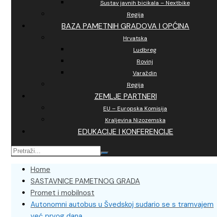
Sustav javnih bicikala – Nextbike
Regija
BAZA PAMETNIH GRADOVA I OPĆINA
Hrvatska
Ludbreg
Rovinj
Varaždin
Regija
ZEMLJE PARTNERI
EU – Europska Komisija
Kraljevina Nizozemska
EDUKACIJE I KONFERENCIJE
Home
SASTAVNICE PAMETNOG GRADA
Promet i mobilnost
Autonomni autobus u Švedskoj sudario se s tramvajem
već prvog dana