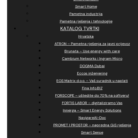
Smart Home
Pametna industrija
Pametna rješenja i tehnologije
KATALOG TVRTKI
Hrvatska
ATRON – Pametna rješenja za javni prijevoz
Brunata – Use energy with care
Cambium Networks i Ingram Micro
DOGMA Dubai
Eccos inženjering
EOS Matrix d.o.o. – Vaš suradnik u naplati
Fina Info.BIZ
FORSCOPE – uštedite do 70% na softveru!
FORTIS LABOR – digitaliziramo Vas
Innerga – Smart Energy Solutions
NavigareAI-Doc
PROMET I PROSTOR – napredna GiS rješenja
Smart Sense