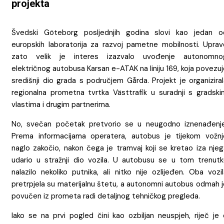
projekta
Švedski Göteborg posljednjih godina slovi kao jedan o
europskih laboratorija za razvoj pametne mobilnosti. Uprav
zato velik je interes izazvalo uvođenje autonomno
električnog autobusa Karsan e-ATAK na liniju 169, koja povezu
središnji dio grada s područjem Gårda. Projekt je organizira
regionalna prometna tvrtka Västtrafik u suradnji s gradski
vlastima i drugim partnerima.
No, svečan početak pretvorio se u neugodno iznenađenje
Prema informacijama operatera, autobus je tijekom vožnj
naglo zakočio, nakon čega je tramvaj koji se kretao iza njeg
udario u stražnji dio vozila. U autobusu se u tom trenutk
nalazilo nekoliko putnika, ali nitko nije ozlijeđen. Oba vozi
pretrpjela su materijalnu štetu, a autonomni autobus odmah j
povučen iz prometa radi detaljnog tehničkog pregleda.
Iako se na prvi pogled čini kao ozbiljan neuspjeh, riječ je 