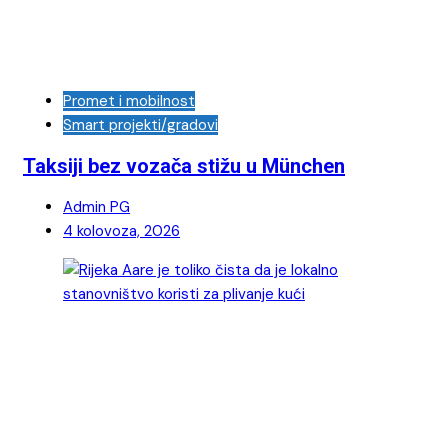
Promet i mobilnost
Smart projekti/gradovi
Taksiji bez vozača stižu u München
Admin PG
4 kolovoza, 2026