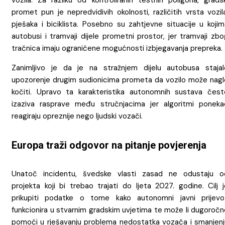
vozila. Za razliku od kontroliranih testnih poligona, gradsk
promet pun je nepredvidivih okolnosti, različitih vrsta vozil
pješaka i biciklista. Posebno su zahtjevne situacije u kojim
autobusi i tramvaji dijele prometni prostor, jer tramvaji zb
tračnica imaju ograničene mogućnosti izbjegavanja prepreka.
Zanimljivo je da je na stražnjem dijelu autobusa stajal
upozorenje drugim sudionicima prometa da vozilo može nagl
kočiti. Upravo ta karakteristika autonomnih sustava čest
izaziva rasprave među stručnjacima jer algoritmi poneka
reagiraju opreznije nego ljudski vozači.
Europa traži odgovor na pitanje povjerenja
Unatoč incidentu, švedske vlasti zasad ne odustaju o
projekta koji bi trebao trajati do ljeta 2027. godine. Cilj 
prikupiti podatke o tome kako autonomni javni prijevo
funkcionira u stvarnim gradskim uvjetima te može li dugoročn
pomoći u rješavanju problema nedostatka vozača i smanjenj