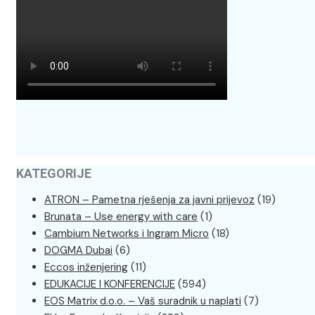
KATEGORIJE
ATRON – Pametna rješenja za javni prijevoz
(19)
Brunata – Use energy with care
(1)
Cambium Networks i Ingram Micro
(18)
DOGMA Dubai
(6)
Eccos inženjering
(11)
EDUKACIJE I KONFERENCIJE
(594)
EOS Matrix d.o.o. – Vaš suradnik u naplati
(7)