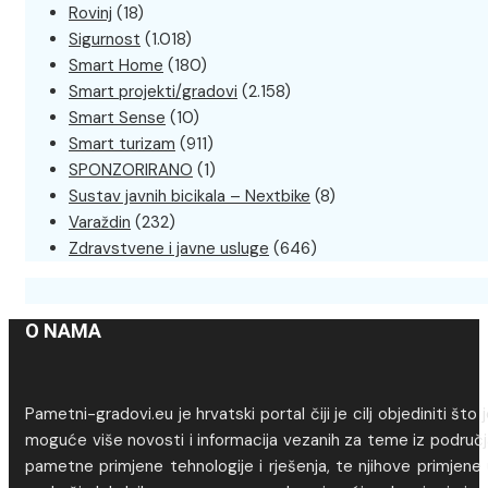
Rovinj
(18)
Sigurnost
(1.018)
Smart Home
(180)
Smart projekti/gradovi
(2.158)
Smart Sense
(10)
Smart turizam
(911)
SPONZORIRANO
(1)
Sustav javnih bicikala – Nextbike
(8)
Varaždin
(232)
Zdravstvene i javne usluge
(646)
O NAMA
Pametni-gradovi.eu je hrvatski portal čiji je cilj objediniti što 
moguće više novosti i informacija vezanih za teme iz područj
pametne primjene tehnologije i rješenja, te njihove primjene