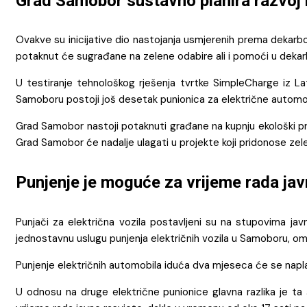
Grad Samobor sustavno planira razvoj i
Ovakve su inicijative dio nastojanja usmjerenih prema dekarbon
potaknut će sugrađane na zelene odabire ali i pomoći u dekar
U testiranje tehnološkog rješenja tvrtke SimpleCharge iz La
Samoboru postoji još desetak punionica za električne automo
Grad Samobor nastoji potaknuti građane na kupnju ekološki prih
Grad Samobor će nadalje ulagati u projekte koji pridonose zelen
Punjenje je moguće za vrijeme rada jav
Punjači za električna vozila postavljeni su na stupovima javn
jednostavnu uslugu punjenja električnih vozila u Samoboru, om
Punjenje električnih automobila iduća dva mjeseca će se napla
U odnosu na druge električne punionice glavna razlika je ta 