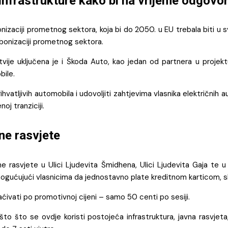
nfrastrukture kako bi na vrijeme odgovor
izaciji prometnog sektora, koja bi do 2050. u EU trebala biti u s
bonizaciji prometnog sektora.
tvije uključena je i Škoda Auto, kao jedan od partnera u proje
bile.
vatljivih automobila i udovoljiti zahtjevima vlasnika električnih 
oj tranziciji.
ne rasvjete
e rasvjete u Ulici Ljudevita Šmidhena, Ulici Ljudevita Gaja te u
ogućujući vlasnicima da jednostavno plate kreditnom karticom, ske
ćivati po promotivnoj cijeni – samo 50 centi po sesiji.
što što se ovdje koristi postojeća infrastruktura, javna rasvje