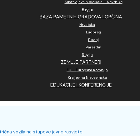
Sustav javnih bicikala – Nextbike
Regija
BAZA PAMETNIH GRADOVA I OPĆINA
Hrvatska
Ludbreg
Rovinj
Varaždin
Regija
ZEMLJE PARTNERI
EU – Europska Komisija
Kraljevina Nizozemska
EDUKACIJE I KONFERENCIJE
rična vozila na stupove javne rasvjete