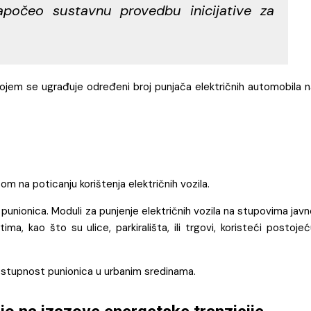
apočeo sustavnu provedbu inicijative za
jem se ugrađuje određeni broj punjača električnih automobila n
m na poticanju korištenja električnih vozila.
nionica. Moduli za punjenje električnih vozila na stupovima javn
, kao što su ulice, parkirališta, ili trgovi, koristeći postojeć
 dostupnost punionica u urbanim sredinama.