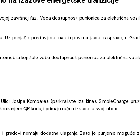
io na izazove energetske tranzicije
vojoj završnoj fazi. Veća dostupnost punionica za električna vozi
ktu. Uz punjače postavljene na stupovima javne rasprave, u Grad
automobila koji žele veću dostupnost punionica za električna vozil
 Ulici Josipa Komparea (parkiralište iza kina). SimpleCharge pru
niranjem QR koda, i primaju račun izravno u svoj inbox.
ta, i gradovi nemaju dodatna ulaganja. Zato je punjenje moguće z