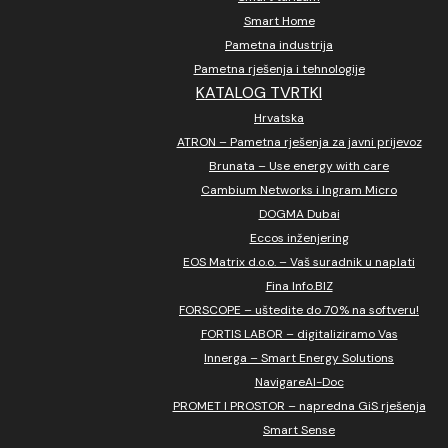
Smart Home
Pametna industrija
Pametna rješenja i tehnologije
KATALOG TVRTKI
Hrvatska
ATRON – Pametna rješenja za javni prijevoz
Brunata – Use energy with care
Cambium Networks i Ingram Micro
DOGMA Dubai
Eccos inženjering
EOS Matrix d.o.o. – Vaš suradnik u naplati
Fina Info.BIZ
FORSCOPE – uštedite do 70% na softveru!
FORTIS LABOR – digitaliziramo Vas
Innerga – Smart Energy Solutions
NavigareAI-Doc
PROMET I PROSTOR – napredna GiS rješenja
Smart Sense