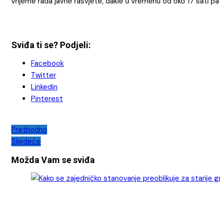
vrijeme rada javne rasvjete, dakle u vremenu od oko 17 sati pa 
Sviđa ti se? Podjeli:
Facebook
Twitter
Linkedin
Pinterest
Navigacija
Prethodno
Sljedeće
objava
Možda Vam se sviđa