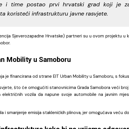
e i time postao prvi hrvatski grad koji je z
ta koristeći infrastrukturu javne rasvjete.
cija Sjeverozapadne Hrvatske) partneri su u ovom projektu u ko
mobor.
ban Mobility u Samoboru
ja je financirana od strane EIT Urban Mobility u Samoboru, s fokuso
vjete, što će omogućiti stanovnicima Grada Samobora veći broj pu
električnih vozila da napune svoje automobile na javnim mjestima
zila i smanjenje emisija stakleničkih plinova, jer omogućava veću