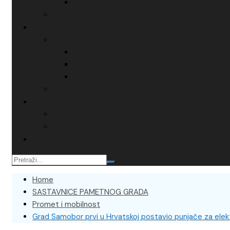
Home
SASTAVNICE PAMETNOG GRADA
Promet i mobilnost
Grad Samobor prvi u Hrvatskoj postavio punjače za elekt