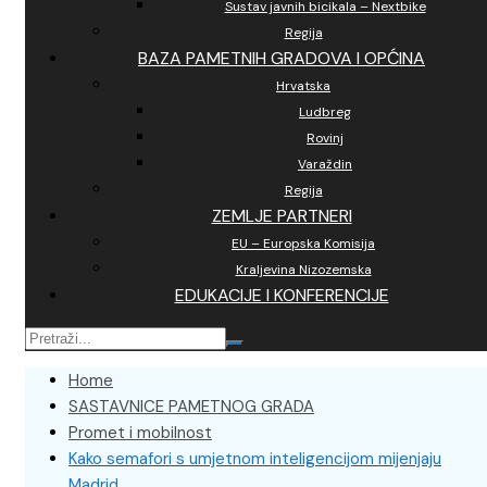
Sustav javnih bicikala – Nextbike
Regija
BAZA PAMETNIH GRADOVA I OPĆINA
Hrvatska
Ludbreg
Rovinj
Varaždin
Regija
ZEMLJE PARTNERI
EU – Europska Komisija
Kraljevina Nizozemska
EDUKACIJE I KONFERENCIJE
Home
SASTAVNICE PAMETNOG GRADA
Promet i mobilnost
Kako semafori s umjetnom inteligencijom mijenjaju
Madrid