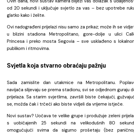
Ovih dana, novi sustav kamera bilježi vaš dolazak s udaljenos
od 20 sekundi i uključuje svjetlo za vas – bez upotrebe ruku
glatko kako i želite.
Ovi nadograđeni prijelazi nisu samo za prikaz; može ih se vidje
u blizini stadiona Metropolitano, gore-dolje u ulici Call
Princesa i preko mosta Segovia – sve usklađeno s lokalno
publikom i ritmovima.
Svjetla koja stvarno obraćaju pažnju
Sada zamislite dan utakmice na Metropolitanu. Poplav
navijača slijevaju se prema stadionu, svi se odjednom guraju 
prijelaza. Sa starim svjetlima, završili biste čekajući, gužvaju
se, možda čak i trčeći ako biste vidjeli da vrijeme istječe.
Novi sustav? Uočava te velike grupe i produžuje zeleni prijel
s uobičajenih 25 sekundi na velikodušnih 80 sekundi
omogućujući svima da sigurno prošetaju (bez panično