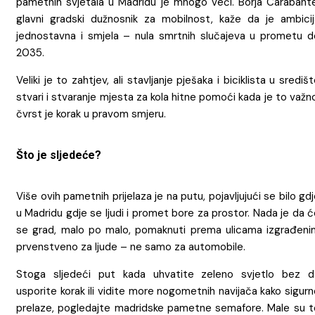
pametnih svjetala u Madridu je mnogo veći. Borja Carabante
glavni gradski dužnosnik za mobilnost, kaže da je ambicij
jednostavna i smjela – nula smrtnih slučajeva u prometu d
2035.
Veliki je to zahtjev, ali stavljanje pješaka i biciklista u središ
stvari i stvaranje mjesta za kola hitne pomoći kada je to važn
čvrst je korak u pravom smjeru.
Što je sljedeće?
Više ovih pametnih prijelaza je na putu, pojavljujući se bilo gd
u Madridu gdje se ljudi i promet bore za prostor. Nada je da 
se grad, malo po malo, pomaknuti prema ulicama izgrađeni
prvenstveno za ljude – ne samo za automobile.
Stoga sljedeći put kada uhvatite zeleno svjetlo bez d
usporite korak ili vidite more nogometnih navijača kako sigur
prelaze, pogledajte madridske pametne semafore. Male su t