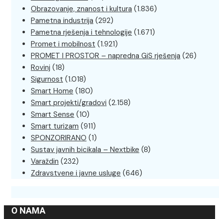
Obrazovanje, znanost i kultura
(1.836)
Pametna industrija
(292)
Pametna rješenja i tehnologije
(1.671)
Promet i mobilnost
(1.921)
PROMET I PROSTOR – napredna GiS rješenja
(26)
Rovinj
(18)
Sigurnost
(1.018)
Smart Home
(180)
Smart projekti/gradovi
(2.158)
Smart Sense
(10)
Smart turizam
(911)
SPONZORIRANO
(1)
Sustav javnih bicikala – Nextbike
(8)
Varaždin
(232)
Zdravstvene i javne usluge
(646)
O NAMA