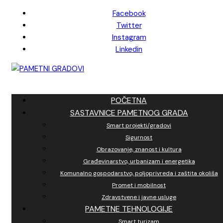
Skip
Facebook
to
Twitter
content
Instagram
Linkedin
POČETNA
SASTAVNICE PAMETNOG GRADA
Smart projekti/gradovi
Sigurnost
Obrazovanje, znanost i kultura
Građevinarstvo, urbanizam i energetika
Komunalno gospodarstvo, poljoprivreda i zaštita okoliša
Promet i mobilnost
Zdravstvene i javne usluge
PAMETNE TEHNOLOGIJE
Smart turizam