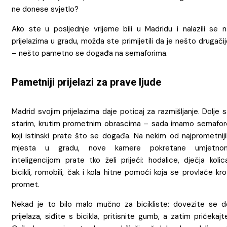
ne donese svjetlo?
Ako ste u posljednje vrijeme bili u Madridu i nalazili se n
prijelazima u gradu, možda ste primijetili da je nešto drugači
– nešto pametno se događa na semaforima.
Pametniji prijelazi za prave ljude
Madrid svojim prijelazima daje poticaj za razmišljanje. Dolje 
starim, krutim prometnim obrascima – sada imamo semafor
koji istinski prate što se događa. Na nekim od najprometniji
mjesta u gradu, nove kamere pokretane umjetno
inteligencijom prate tko želi prijeći: hodalice, dječja kolic
bicikli, romobili, čak i kola hitne pomoći koja se provlače kr
promet.
Nekad je to bilo malo mučno za bicikliste: dovezite se d
prijelaza, siđite s bicikla, pritisnite gumb, a zatim pričekajt