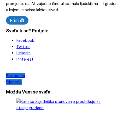
promjene, da. Ali zajedno čine ulice malo ljudskijima – i grad
u kojem je svima lakše uživati.
Print 🖨
Sviđa ti se? Podjeli:
Facebook
Twitter
Linkedin
Pinterest
Navigacija
Prethodno
Sljedeće
objava
Možda Vam se sviđa