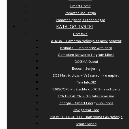
Smart Home
Pametna industrija
Pametna rješenja i tehnologije
KATALOG TVRTKI
Hrvatska
ATRON – Pametna rješenja za javni prijevoz
Brunata – Use energy with care
Cambium Networks i Ingram Micro
DOGMA Dubai
Eccos inženjering
EOS Matrix d.o.o. – Vaš suradnik u naplati
Fina Info.BIZ
FORSCOPE – uštedite do 70% na softveru!
FORTIS LABOR – digitaliziramo Vas
Innerga – Smart Energy Solutions
NavigareAI-Doc
PROMET I PROSTOR – napredna GiS rješenja
Smart Sense