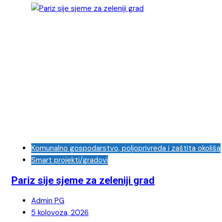
Komunalno gospodarstvo, poljoprivreda i zaštita okoliša
Smart projekti/gradovi
Pariz sije sjeme za zeleniji grad
Admin PG
5 kolovoza, 2026