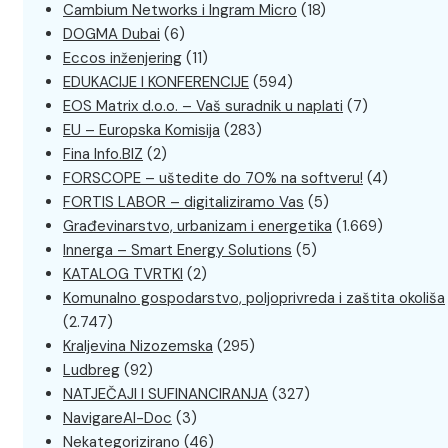
Cambium Networks i Ingram Micro
(18)
DOGMA Dubai
(6)
Eccos inženjering
(11)
EDUKACIJE I KONFERENCIJE
(594)
EOS Matrix d.o.o. – Vaš suradnik u naplati
(7)
EU – Europska Komisija
(283)
Fina Info.BIZ
(2)
FORSCOPE – uštedite do 70% na softveru!
(4)
FORTIS LABOR – digitaliziramo Vas
(5)
Građevinarstvo, urbanizam i energetika
(1.669)
Innerga – Smart Energy Solutions
(5)
KATALOG TVRTKI
(2)
Komunalno gospodarstvo, poljoprivreda i zaštita okoliša
(2.747)
Kraljevina Nizozemska
(295)
Ludbreg
(92)
NATJEČAJI I SUFINANCIRANJA
(327)
NavigareAI-Doc
(3)
Nekategorizirano
(46)