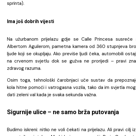
sprinta).
Ima još dobrih vijesti
Na užurbanom prijelazu gdje se Calle Princesa susreće 
Albertom Aguilerom, pametna kamera od 360 stupnjeva broj
ljude koji se okupljaju. Ako previše ljudi čeka, automobili osta
na crvenom svjetlu dok se gužva ne prorijedi – pravi zna
zdravog razuma.
Osim toga, tehnološki čarobnjaci uče sustav da prepoznaj
kola hitne pomoći i vatrogasna vozila, tako da im svjetla mo
dati zeleni val kada je svaka sekunda važna.
Sigurnije ulice – ne samo brža putovanja
Budimo iskreni: nitko ne voli čekati na prijelazu. Ali pravi cilj i