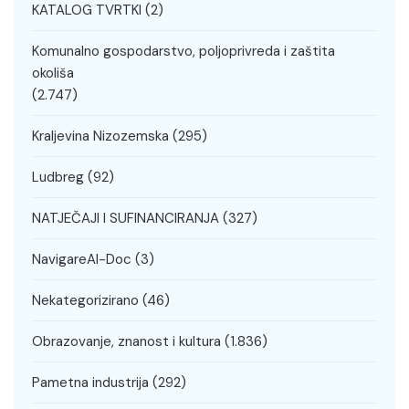
KATALOG TVRTKI
(2)
Komunalno gospodarstvo, poljoprivreda i zaštita
okoliša
(2.747)
Kraljevina Nizozemska
(295)
Ludbreg
(92)
NATJEČAJI I SUFINANCIRANJA
(327)
NavigareAI-Doc
(3)
Nekategorizirano
(46)
Obrazovanje, znanost i kultura
(1.836)
Pametna industrija
(292)