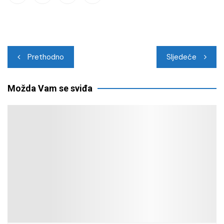
Navigacija
Prethodno
Sljedeće
objava
Možda Vam se sviđa