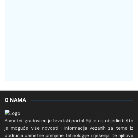
O NAMA
Pametni-gradovi.eu je hrvatski portal čiji je cilj objediniti što
je moguće više novosti i informacija vezanih za teme iz
područja pametne primjene tehnologije i rješenja, te njihove