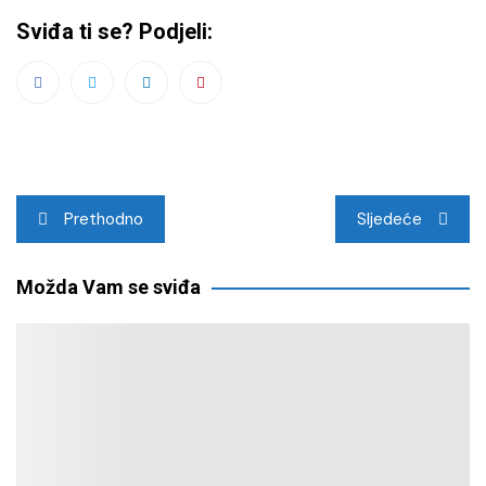
Sviđa ti se? Podjeli:
Navigacija
Prethodno
Sljedeće
objava
Možda Vam se sviđa