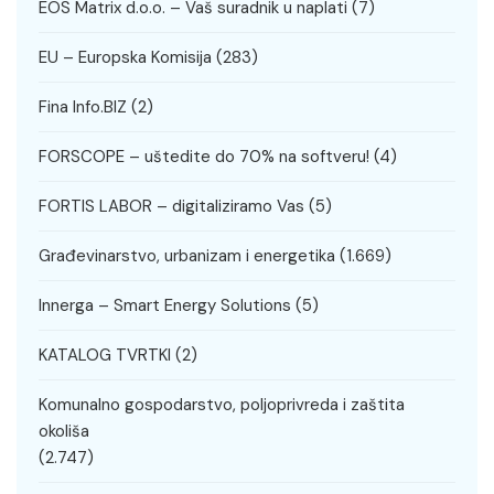
EOS Matrix d.o.o. – Vaš suradnik u naplati
(7)
EU – Europska Komisija
(283)
Fina Info.BIZ
(2)
FORSCOPE – uštedite do 70% na softveru!
(4)
FORTIS LABOR – digitaliziramo Vas
(5)
Građevinarstvo, urbanizam i energetika
(1.669)
Innerga – Smart Energy Solutions
(5)
KATALOG TVRTKI
(2)
Komunalno gospodarstvo, poljoprivreda i zaštita
okoliša
(2.747)