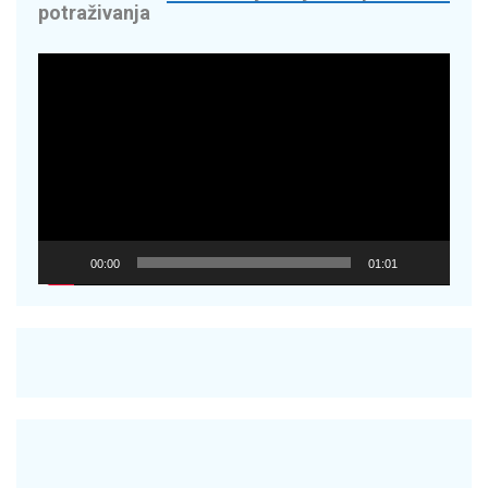
potraživanja
Reproduktor
videozapisa
00:00
01:01