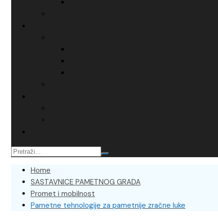
Home
SASTAVNICE PAMETNOG GRADA
Promet i mobilnost
Pametne tehnologije za pametnije zračne luke