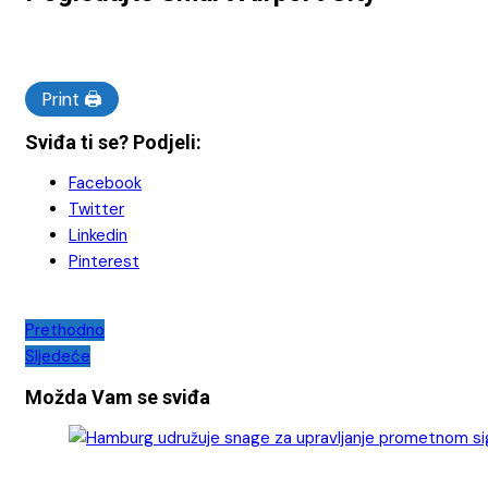
Print 🖨
Sviđa ti se? Podjeli:
Facebook
Twitter
Linkedin
Pinterest
Navigacija
Prethodno
Sljedeće
objava
Možda Vam se sviđa