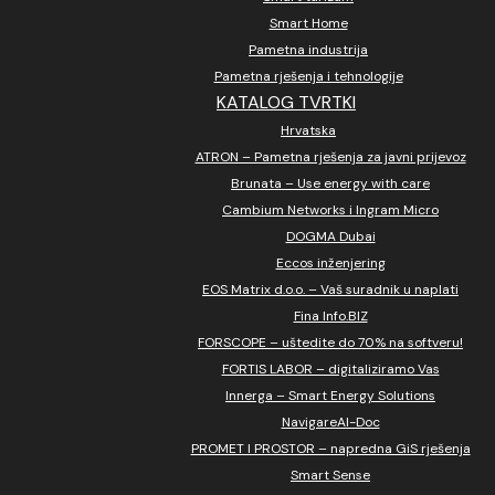
Smart Home
Pametna industrija
Pametna rješenja i tehnologije
KATALOG TVRTKI
Hrvatska
ATRON – Pametna rješenja za javni prijevoz
Brunata – Use energy with care
Cambium Networks i Ingram Micro
DOGMA Dubai
Eccos inženjering
EOS Matrix d.o.o. – Vaš suradnik u naplati
Fina Info.BIZ
FORSCOPE – uštedite do 70% na softveru!
FORTIS LABOR – digitaliziramo Vas
Innerga – Smart Energy Solutions
NavigareAI-Doc
PROMET I PROSTOR – napredna GiS rješenja
Smart Sense