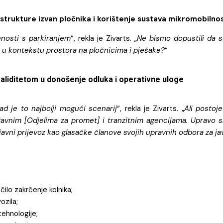
astrukture izvan pločnika i korištenje sustava mikromobilnos
enosti s parkiranjem
“, rekla je Zivarts. „
Ne bismo dopustili da se
vo u kontekstu prostora na pločnicima i pješake?
“
validitetom u donošenje odluka i operativne uloge
d je to najbolji mogući scenarij
“, rekla je Zivarts. „
Ali postoj
žavnim [Odjelima za promet] i tranzitnim agencijama. Upravo s
avni prijevoz kao glasačke članove svojih upravnih odbora za jav
čilo zakrčenje kolnika;
ozila;
ehnologije;