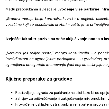
Među preporukama izvješća je
uvođenje više parkirne infr
„
Gradovi moraju bolje kontrolirati tvrtke u pogledu usklađ
vozačima koji se pokušavaju kretati – zašto je to prihvatlji
Izvješće također poziva na veće uključivanje osoba s in
„
Naravno, još uvijek postoji mnogo konzultacija – a poneka
invaliditetom na agencijskim pozicijama – u gradovima, dr
agencijama omogućuje imenovanje ljudi koji se oslanjaju na j
Ključne preporuke za gradove
Postavljanje ograda za parkiranje na ulici kako bi se sprije
Zahtjev za pričvršćivanje ili zaključavanje mikromobilnih v
Provođenje usklađenosti s parkiranjem putem propisa i t