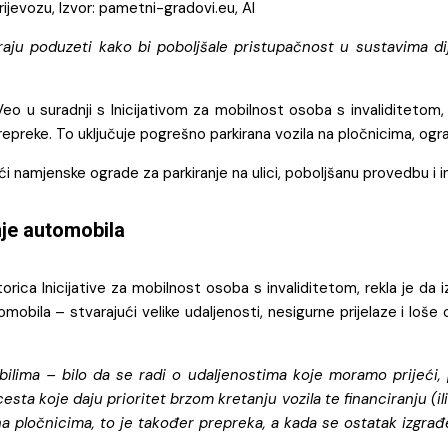
jevozu, Izvor: pametni-gradovi.eu, AI
raju poduzeti kako bi poboljšale pristupačnost u sustavima di
o Veo u suradnji s Inicijativom za mobilnost osoba s invaliditeto
prepreke. To uključuje pogrešno parkirana vozila na pločnicima, og
ući namjenske ograde za parkiranje na ulici, poboljšanu provedbu i 
nje automobila
rica Inicijative za mobilnost osoba s invaliditetom, rekla je da
omobila – stvarajući velike udaljenosti, nesigurne prijelaze i lo
ima – bilo da se radi o udaljenostima koje moramo prijeći, pro
sta koje daju prioritet brzom kretanju vozila te financiranju (i
u na pločnicima, to je također prepreka, a kada se ostatak izgrađ