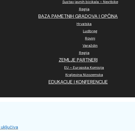
Sustav javnih bicikala – Nextbike
Regija
BAZA PAMETNIH GRADOVA I OPĆINA
Hrvatska
Ludbreg
Rovinj
Varaždin
Regija
ZEMLJE PARTNERI
EU – Europska Komisija
Kraljevina Nizozemska
EDUKACIJE I KONFERENCIJE
 uključiva