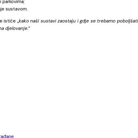
m parkovima;
anje sustavom.
e ističe „
kako naši sustavi zaostaju i gdje se trebamo poboljšat
a djelovanje.
“