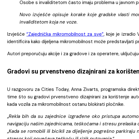
Osobe s invaliditetom často imaju problema u javnom pri
Novo izvješće opisuje korake koje gradske vlasti mo
invaliditetom koja ne voze.
Izvješće
“Zajednička mikromobilnost za sve”
, koje je izradi
identificira kako dijeljena mikromobilnost može predstavljati 
Autori preporučuju akcije i za gradove i za operatere, uključuj
Gradovi su prvenstveno dizajnirani za korište
U razgovoru za Cities Today, Anna Zivarts, programska direkto
time što su gradovi prvenstveno dizajnirani za korištenje aut
kada vozila za mikromobilnost ostanu blokirati pločnike.
„
Rekla bih da su zajednice izgrađene oko pristupa automobil
navigaciju našim zajednicama, teškoćama i stresu prelaska ce
„
Kada se romobili ili bicikli za dijeljenje pogrešno parkiraj
stresor koji povećava teškoću ili rizik putovanja.
“