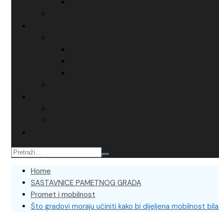
Home
SASTAVNICE PAMETNOG GRADA
Promet i mobilnost
Što gradovi moraju učiniti kako bi dijeljena mobilnost bila