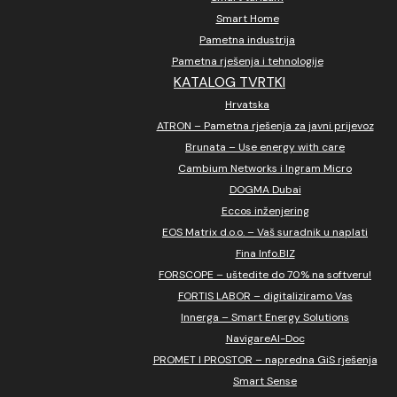
Smart Home
Pametna industrija
Pametna rješenja i tehnologije
KATALOG TVRTKI
Hrvatska
ATRON – Pametna rješenja za javni prijevoz
Brunata – Use energy with care
Cambium Networks i Ingram Micro
DOGMA Dubai
Eccos inženjering
EOS Matrix d.o.o. – Vaš suradnik u naplati
Fina Info.BIZ
FORSCOPE – uštedite do 70% na softveru!
FORTIS LABOR – digitaliziramo Vas
Innerga – Smart Energy Solutions
NavigareAI-Doc
PROMET I PROSTOR – napredna GiS rješenja
Smart Sense