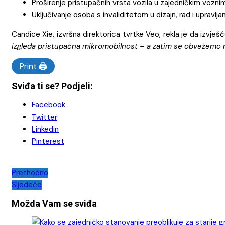
Proširenje pristupačnih vrsta vozila u zajedničkim vozni
Uključivanje osoba s invaliditetom u dizajn, rad i upravlj
Candice Xie, izvršna direktorica tvrtke Veo, rekla je da izvješć
izgleda pristupačna mikromobilnost – a zatim se obvežemo n
Print 🖨
Sviđa ti se? Podjeli:
Facebook
Twitter
Linkedin
Pinterest
Navigacija
Prethodno
Sljedeće
objava
Možda Vam se sviđa