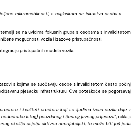
jeljene mikromobilnosti, s naglaskom na iskustva osoba s
m, temelji se na uvidima fokusnih grupa s osobama s invaliditetom
raničene mogućnosti vozila i izazove pristupačnosti.
integraciju pristupačnih modela vozila.
 izazovi s kojima se suočavaju osobe s invaliditetom često počin
še održavanu pješačku infrastrukturu. Ove poteškoće se pogoršava
storu i kvaliteti prostora koji se ljudima izvan vozila daje z
li nedostatku istog) pouzdanog i čestog javnog prijevoza
“, rekla j
enog okoliša osjeća aktivno neprijateljski, to može biti još jed