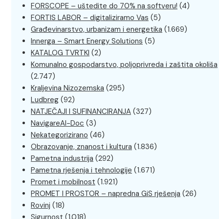
FORSCOPE – uštedite do 70% na softveru!
(4)
FORTIS LABOR – digitaliziramo Vas
(5)
Građevinarstvo, urbanizam i energetika
(1.669)
Innerga – Smart Energy Solutions
(5)
KATALOG TVRTKI
(2)
Komunalno gospodarstvo, poljoprivreda i zaštita okoliša
(2.747)
Kraljevina Nizozemska
(295)
Ludbreg
(92)
NATJEČAJI I SUFINANCIRANJA
(327)
NavigareAI-Doc
(3)
Nekategorizirano
(46)
Obrazovanje, znanost i kultura
(1.836)
Pametna industrija
(292)
Pametna rješenja i tehnologije
(1.671)
Promet i mobilnost
(1.921)
PROMET I PROSTOR – napredna GiS rješenja
(26)
Rovinj
(18)
Sigurnost
(1.018)