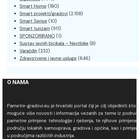
Smart Home
(180)
Smart projekti/gradovi
(2.158)
Smart Sense
(10)
Smart turizam
(911)
SPONZORIRANO
(1)
Sustav javnih bicikala – Nextbike
(8)
Varaždin
(232)
Zdravstvene i javne usluge
(646)
O NAMA
Pametni-gradovi.eu je hrvatski portal čiji je cilj objediniti što 
moguće više novosti i informacija vezanih za teme iz područj
pametne primjene tehnologije i rješenja, te njihove primjene
području lokalnih samouprava, gradova i općina, kao i primje
u područjima različitih industrija.