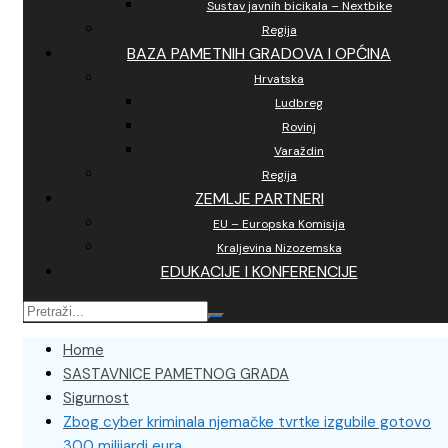
Sustav javnih bicikala – Nextbike
Regija
BAZA PAMETNIH GRADOVA I OPĆINA
Hrvatska
Ludbreg
Rovinj
Varaždin
Regija
ZEMLJE PARTNERI
EU – Europska Komisija
Kraljevina Nizozemska
EDUKACIJE I KONFERENCIJE
Home
SASTAVNICE PAMETNOG GRADA
Sigurnost
Zbog cyber kriminala njemačke tvrtke izgubile gotovo
300 milijardi eura