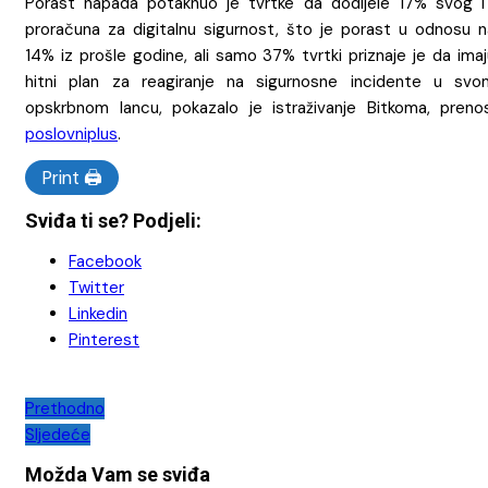
Porast napada potaknuo je tvrtke da dodijele 17% svog I
proračuna za digitalnu sigurnost, što je porast u odnosu n
14% iz prošle godine, ali samo 37% tvrtki priznaje je da ima
hitni plan za reagiranje na sigurnosne incidente u svo
opskrbnom lancu, pokazalo je istraživanje Bitkoma, prenos
poslovniplus
.
Print 🖨
Sviđa ti se? Podjeli:
Facebook
Twitter
Linkedin
Pinterest
Navigacija
Prethodno
Sljedeće
objava
Možda Vam se sviđa