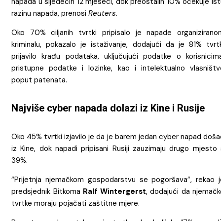
napada u sljedećih 12 mjeseci, dok preostalih 10% očekuje is
razinu napada, prenosi
Reuters
.
Oko 70% ciljanih tvrtki pripisalo je napade organizirano
kriminalu, pokazalo je istaživanje, dodajući da je 81% tvrtk
prijavilo krađu podataka, uključujući podatke o korisnicima
pristupne podatke i lozinke, kao i intelektualno vlasništv
poput patenata.
Najviše cyber napada dolazi iz Kine i Rusije
Oko 45% tvrtki izjavilo je da je barem jedan cyber napad doš
iz Kine, dok napadi pripisani Rusiji zauzimaju drugo mjesto 
39%.
“Prijetnja njemačkom gospodarstvu se pogoršava”, rekao j
predsjednik Bitkoma
Ralf Wintergerst
, dodajući da njemačk
tvrtke moraju pojačati zaštitne mjere.