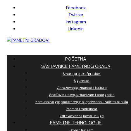
Skip
Facebook
to
Twitter
content
Instagram
Linkedin
POČETNA
SASTAVNICE PAMETNOG GRADA
Smart projekti/gradovi
Sigurnost
Obrazovanje, znanost i kultura
Građevinarstvo, urbanizam i energetika
Komunalno gospodarstvo, poljoprivreda i zaštita okoliša
Promet i mobilnost
Zdravstvene i javne usluge
PAMETNE TEHNOLOGIJE
Smart turizam