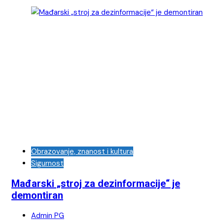
Obrazovanje, znanost i kultura
Sigurnost
Mađarski „stroj za dezinformacije“ je
demontiran
Admin PG