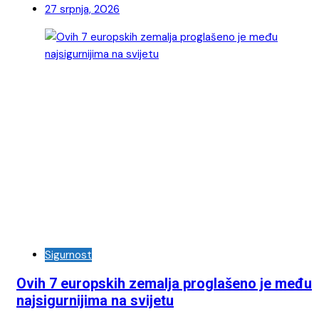
27 srpnja, 2026
Sigurnost
Ovih 7 europskih zemalja proglašeno je među
najsigurnijima na svijetu