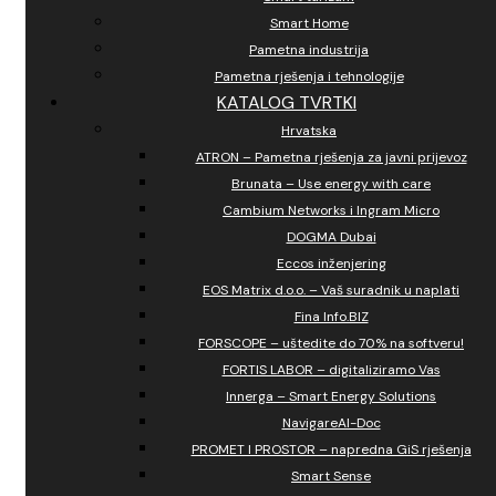
Smart Home
Pametna industrija
Pametna rješenja i tehnologije
KATALOG TVRTKI
Hrvatska
ATRON – Pametna rješenja za javni prijevoz
Brunata – Use energy with care
Cambium Networks i Ingram Micro
DOGMA Dubai
Eccos inženjering
EOS Matrix d.o.o. – Vaš suradnik u naplati
Fina Info.BIZ
FORSCOPE – uštedite do 70% na softveru!
FORTIS LABOR – digitaliziramo Vas
Innerga – Smart Energy Solutions
NavigareAI-Doc
PROMET I PROSTOR – napredna GiS rješenja
Smart Sense