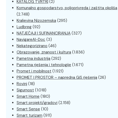
KATALOG TVRTKI
(2)
Komunalno gospodarstvo, poljoprivreda i zaštita okoliša
(2.748)
Kraljevina Nizozemska
(295)
Ludbreg
(92)
NATJEČAJI I SUFINANCIRANJA
(327)
NavigareAI-Doc
(3)
Nekategorizirano
(46)
Obrazovanje, znanost i kultura
(1.836)
Pametna industrija
(292)
Pametna rješenja i tehnologije
(1.671)
Promet i mobilnost
(1.921)
PROMET I PROSTOR – napredna GiS rješenja
(26)
Rovinj
(18)
Sigurnost
(1.018)
Smart Home
(180)
Smart projekti/gradovi
(2.158)
Smart Sense
(10)
Smart turizam
(911)