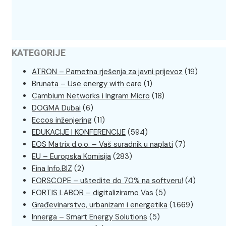
KATEGORIJE
ATRON – Pametna rješenja za javni prijevoz
(19)
Brunata – Use energy with care
(1)
Cambium Networks i Ingram Micro
(18)
DOGMA Dubai
(6)
Eccos inženjering
(11)
EDUKACIJE I KONFERENCIJE
(594)
EOS Matrix d.o.o. – Vaš suradnik u naplati
(7)
EU – Europska Komisija
(283)
Fina Info.BIZ
(2)
FORSCOPE – uštedite do 70% na softveru!
(4)
FORTIS LABOR – digitaliziramo Vas
(5)
Građevinarstvo, urbanizam i energetika
(1.669)
Innerga – Smart Energy Solutions
(5)