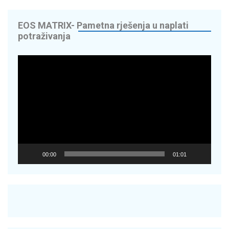
EOS MATRIX- Pametna rješenja u naplati
potraživanja
Reproduktor
videozapisa
00:00
01:01