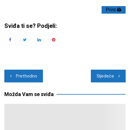
Print 🖨
Sviđa ti se? Podjeli:
Navigacija
Prethodno
Sljedeće
objava
Možda Vam se sviđa