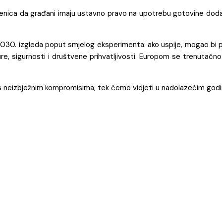
enica da građani imaju ustavno pravo na upotrebu gotovine dodatno
 2030. izgleda poput smjelog eksperimenta: ako uspije, mogao bi 
ture, sigurnosti i društvene prihvatljivosti. Europom se trenutač
čiti s neizbježnim kompromisima, tek ćemo vidjeti u nadolazećim god