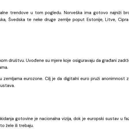
onalne trendove u tom pogledu. Norveška ima gotovo najniži bro
ska, Švedska te neke druge zemlje poput Estonije, Litve, Cipra 
inskom društvu. Uvođene su mjere koje osiguravaju da građani zadr
jama.
i u zemljama eurozone. Cilj je da digitalni euro pruži anonimnost 
sustava.
kidanja gotovine je nacionalna vizija, dok je europski sustav u fa
 žele ili trebaju.