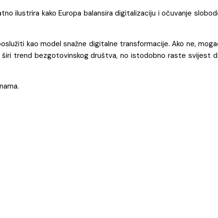
 ilustrira kako Europa balansira digitalizaciju i očuvanje slobo
poslužiti kao model snažne digitalne transformacije. Ako ne, mog
no širi trend bezgotovinskog društva, no istodobno raste svijest 
inama.