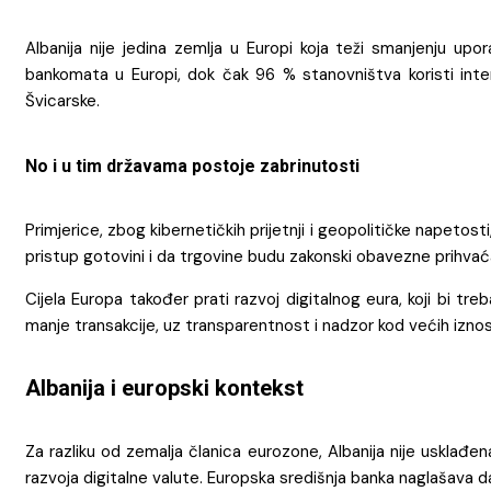
Albanija nije jedina zemlja u Europi koja teži smanjenju u
bankomata u Europi, dok čak 96 % stanovništva koristi inter
Švicarske.
No i u tim državama postoje zabrinutosti
Primjerice, zbog kibernetičkih prijetnji i geopolitičke napeto
pristup gotovini i da trgovine budu zakonski obavezne prihvać
Cijela Europa također prati razvoj digitalnog eura, koji bi tre
manje transakcije, uz transparentnost i nadzor kod većih iznosa
Albanija i europski kontekst
Za razliku od zemalja članica eurozone, Albanija nije usklađen
razvoja digitalne valute. Europska središnja banka naglašava da