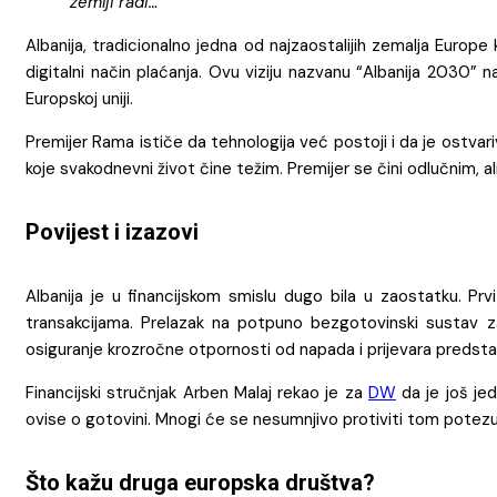
zemlji radi…
Albanija, tradicionalno jedna od najzaostalijih zemalja Europe 
digitalni način plaćanja. Ovu viziju nazvanu “Albanija 2030” na
Europskoj uniji.
Premijer Rama ističe da tehnologija već postoji i da je ostvariv
koje svakodnevni život čine težim. Premijer se čini odlučnim, a
Povijest i izazovi
Albanija je u financijskom smislu dugo bila u zaostatku. Pr
transakcijama. Prelazak na potpuno bezgotovinski sustav za
osiguranje krozročne otpornosti od napada i prijevara predstav
Financijski stručnjak Arben Malaj rekao je za
DW
da je još je
ovise o gotovini. Mnogi će se nesumnjivo protiviti tom potezu, 
Što kažu druga europska društva?