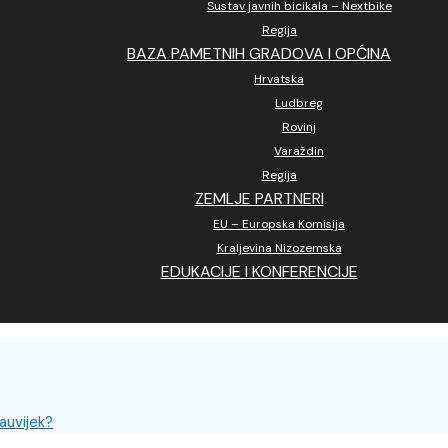
Sustav javnih bicikala – Nextbike
Regija
BAZA PAMETNIH GRADOVA I OPĆINA
Hrvatska
Ludbreg
Rovinj
Varaždin
Regija
ZEMLJE PARTNERI
EU – Europska Komisija
Kraljevina Nizozemska
EDUKACIJE I KONFERENCIJE
auvijek?