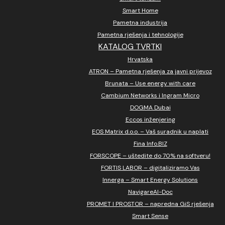
Smart Home
Pametna industrija
Pametna rješenja i tehnologije
KATALOG TVRTKI
Hrvatska
ATRON – Pametna rješenja za javni prijevoz
Brunata – Use energy with care
Cambium Networks i Ingram Micro
DOGMA Dubai
Eccos inženjering
EOS Matrix d.o.o. – Vaš suradnik u naplati
Fina Info.BIZ
FORSCOPE – uštedite do 70% na softveru!
FORTIS LABOR – digitaliziramo Vas
Innerga – Smart Energy Solutions
NavigareAI-Doc
PROMET I PROSTOR – napredna GiS rješenja
Smart Sense