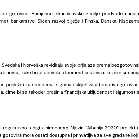
porabe gotovine. Primjerice, skandinavske zemlje predvode naci
net bankarstvo. Sličan razvoj bilježe i Finska, Danska, Nizozem
sti, Švedska i Norveška revidiraju svoje prijelaze prema bezgotov
ati novac, kako bi se očuvala otpornost sustava u kriznim situaci
bao poslužiti kao moderna, sigurna i uključiva alternativa gotovin
, čime bi se također proširila financijska uključenost i sigurnost 
a regulativno s digitalnim eurom. Njezin “Albanija 2030” projekt u
 gotovina mora ostati dostupna i prihvatljiva za sve građane koji to