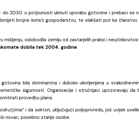
plan: do 2030. u potpunosti ukinuti uporabu gotovine i prebaci se 
 donijeti brojne koristi gospodarstvu, te olakšati put ka članstvu
 mišljenju, oslobodila zemlju od zastarjelih praksi i neučinkovitos
ankomate dobila tek 2004. godine
.
je gotovina bila dominantna i duboko ukorijenjena u svakodnevni
netičke sigurnosti. Organizacije i stručnjaci upozoravaju da b
omitirati provedbu plana.
područjima
“ i da sektori, uključujući poljoprivredu, još uvijek uveli
ički novac, posebno starije osobe.