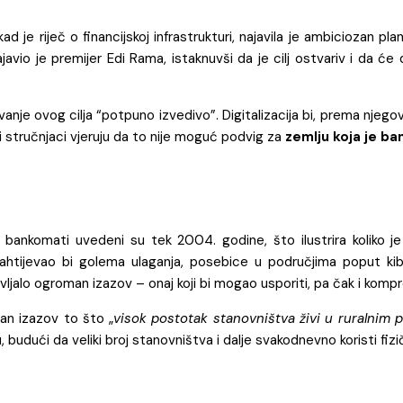
kad je riječ o financijskoj infrastrukturi, najavila je ambiciozan 
javio je premijer Edi Rama, istaknuvši da je cilj ostvariv i da će
anje ovog cilja “potpuno izvedivo”. Digitalizacija bi, prema njegovu
li stručnjaci vjeruju da to nije moguć podvig za
zemlju koja je b
vi bankomati uvedeni su tek 2004. godine, što ilustrira koliko 
htijevao bi golema ulaganja, posebice u područjima poput kiber
ljalo ogroman izazov – onaj koji bi mogao usporiti, pa čak i kompr
dan izazov to što „
visok postotak stanovništva živi u ruralnim 
budući da veliki broj stanovništva i dalje svakodnevno koristi fiz