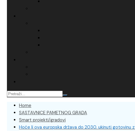
Home
SASTAVNICE PAMETNOG GRADA
Smart projekti/gradovi
Hoće li ova europska država do 2030. ukinuti gotovinu z