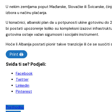
U nekim zemljama poput Mađarske, Slovačke ili Švicarske, činj
izbora u načinu plaćanja.
U konačnici, albanski plan da u potpunosti ukine gotovinu do
bi postati upozorenje koliko su kompleksni izazovi infrastruk
gotovina ostaje važan sigurnosni i socijalni instrument.
Hoće li Albanija postati pionir takve tranzicije ili će se suo
Print 🖨
Sviđa ti se? Podjeli:
Facebook
Twitter
Linkedin
Pinterest
Navigacija
Prethodno