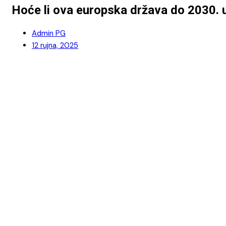
Hoće li ova europska država do 2030. u
Admin PG
12 rujna, 2025