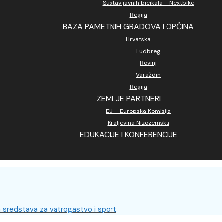
Sustav javnih bicikala – Nextbike
Regija
BAZA PAMETNIH GRADOVA I OPĆINA
Hrvatska
Ludbreg
Rovinj
Varaždin
Regija
ZEMLJE PARTNERI
EU – Europska Komisija
Kraljevina Nizozemska
EDUKACIJE I KONFERENCIJE
h sredstava za vatrogastvo i sport