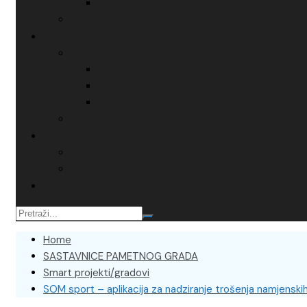
Home
SASTAVNICE PAMETNOG GRADA
Smart projekti/gradovi
SOM sport – aplikacija za nadziranje trošenja namjenski