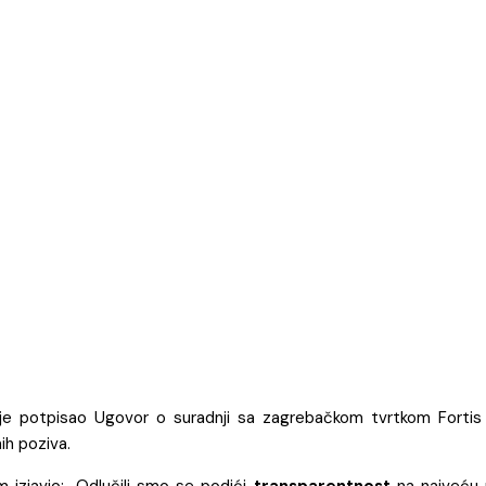
e potpisao Ugovor o suradnji sa zagrebačkom tvrtkom Fortis La
ih poziva.
izjavio: „Odlučili smo se podići
transparentnost
na najveću 