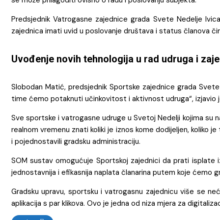
Predsjednik Vatrogasne zajednice grada Svete Nedelje Ivica
zajednica imati uvid u poslovanje društava i status članova či
Uvođenje novih tehnologija u rad udruga i zaj
Slobodan Matić, predsjednik Sportske zajednice grada Svete 
time ćemo potaknuti učinkovitost i aktivnost udruga“, izjavio 
Sve sportske i vatrogasne udruge u Svetoj Nedelji kojima su na
realnom vremenu znati koliki je iznos kome dodijeljen, koliko je
i pojednostavili gradsku administraciju.
SOM sustav omogućuje Sportskoj zajednici da prati isplate 
jednostavnija i efikasnija naplata članarina putem koje ćemo 
Gradsku upravu, sportsku i vatrogasnu zajednicu više se neće 
aplikacija s par klikova. Ovo je jedna od niza mjera za digitali