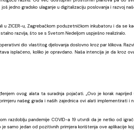
još jedno gradsko ulaganje u digitalizaciju poslovanja i razvoj na
ijali u ZICER-u, Zagrebačkom poduzetničkom inkubatoru i da se ka
 stalno razvija, što se s Svetom Nedeljom uspješno realiziralo.
perativni dio vlastitog djelovanja doslovno kroz par klikova. Razvi
va isplaćeno, koliko je opravdano. Naša intencija je da kroz ova
enjem ovog alata ta suradnja pojačati. „Ovo je korak naprijed 
primjeru našeg grada i naših zajednica ovi alati implementirati i 
 ovom razdoblju pandemije COVID-a 19 utvrdi da je netko od igrač
vo je samo jedan od pozitivnih primjera korištenja ove aplikacije ko