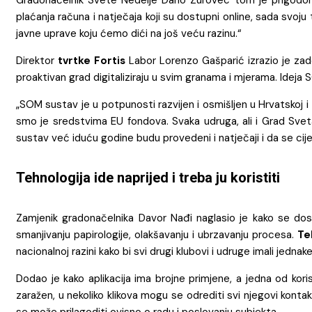
plaćanja računa i natječaja koji su dostupni online, sada svoju
javne uprave koju ćemo dići na još veću razinu.“
Direktor
tvrtke Fortis
Labor Lorenzo Gašparić izrazio je zad
proaktivan grad digitaliziraju u svim granama i mjerama. Ideja
„SOM sustav je u potpunosti razvijen i osmišljen u Hrvatskoj i 
smo je sredstvima EU fondova. Svaka udruga, ali i Grad Sveta
sustav već iduću godine budu provedeni i natječaji i da se cijela
Tehnologija
ide naprijed i treba ju koristiti
Zamjenik gradonačelnika Davor Nađi naglasio je kako se dos
smanjivanju papirologije, olakšavanju i ubrzavanju procesa.
Te
nacionalnoj razini kako bi svi drugi klubovi i udruge imali jednak
Dodao je kako aplikacija ima brojne primjene, a jedna od kor
zaražen, u nekoliko klikova mogu se odrediti svi njegovi kontakt
se može prilagoditi ovisno o radu i poslovanju subjekta.