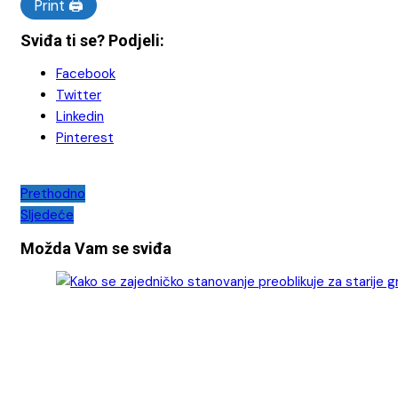
Print 🖨
Sviđa ti se? Podjeli:
Facebook
Twitter
Linkedin
Pinterest
Navigacija
Prethodno
Sljedeće
objava
Možda Vam se sviđa