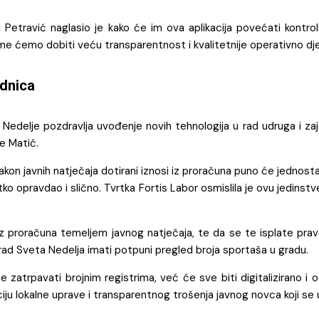
 Petravić naglasio je kako će im ova aplikacija povećati kontr
me ćemo dobiti veću transparentnost i kvalitetnije operativno djel
ednica
Nedelje pozdravlja uvođenje novih tehnologija u rad udruga i za
je Matić.
kon javnih natječaja dotirani iznosi iz proračuna puno će jednosta
 tko opravdao i slično. Tvrtka Fortis Labor osmislila je ovu jedinst
iz proračuna temeljem javnog natječaja, te da se te isplate pr
grad Sveta Nedelja imati potpuni pregled broja sportaša u gradu.
zatrpavati brojnim registrima, već će sve biti digitalizirano i o
zaciju lokalne uprave i transparentnog trošenja javnog novca koji se 