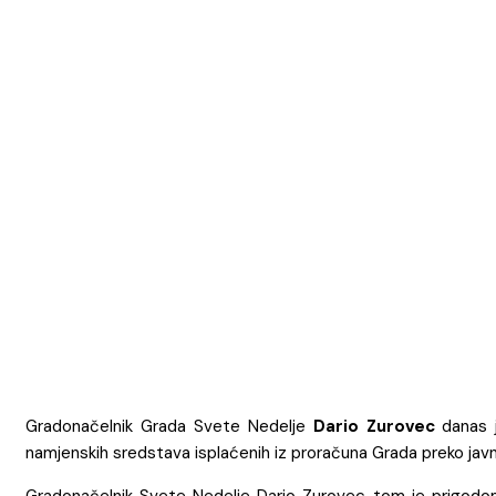
Gradonačelnik Grada Svete Nedelje
Dario Zurovec
danas j
namjenskih sredstava isplaćenih iz proračuna Grada preko javn
Gradonačelnik Svete Nedelje Dario Zurovec tom je prigodom 