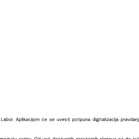
bor. Aplikacijom će se uvesti potpuna digitalizacija pravdanj
moguću razinu. Od već dostupnih prostornih planova pa do svi