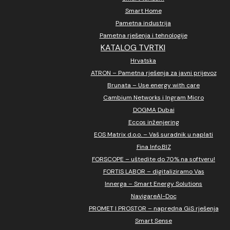
Smart Home
Pametna industrija
Pametna rješenja i tehnologije
KATALOG TVRTKI
Hrvatska
ATRON – Pametna rješenja za javni prijevoz
Brunata – Use energy with care
Cambium Networks i Ingram Micro
DOGMA Dubai
Eccos inženjering
EOS Matrix d.o.o. – Vaš suradnik u naplati
Fina Info.BIZ
FORSCOPE – uštedite do 70% na softveru!
FORTIS LABOR – digitaliziramo Vas
Innerga – Smart Energy Solutions
NavigareAI-Doc
PROMET I PROSTOR – napredna GiS rješenja
Smart Sense