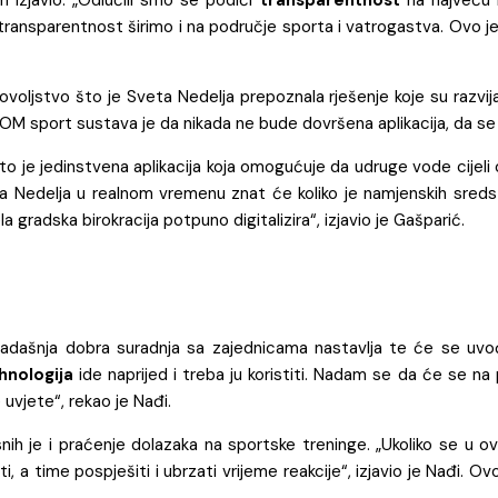
 transparentnost širimo i na područje sporta i vatrogastva. Ovo je 
ovoljstvo što je Sveta Nedelja prepoznala rješenje koje su razv
 SOM sport sustava je da nikada ne bude dovršena aplikacija, da se
to je jedinstvena aplikacija koja omogućuje da udruge vode cijeli o
 Nedelja u realnom vremenu znat će koliko je namjenskih sredsta
 gradska birokracija potpuno digitalizira“, izjavio je Gašparić.
adašnja dobra suradnja sa zajednicama nastavlja te će se uvođ
hnologija
ide naprijed i treba ju koristiti. Nadam se da će se na 
e uvjete“, rekao je Nađi.
isnih je i praćenje dolazaka na sportske treninge. „Ukoliko se u
i, a time pospješiti i ubrzati vrijeme reakcije“, izjavio je Nađi. O