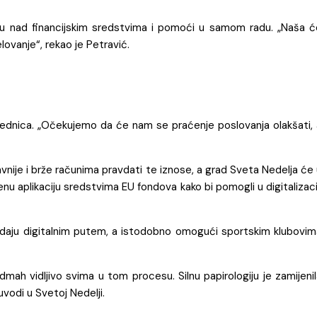
olu nad financijskim sredstvima i pomoći u samom radu. „Naša ć
ovanje“, rekao je Petravić.
jednica. „Očekujemo da će nam se praćenje poslovanja olakšati, 
vnije i brže računima pravdati te iznose, a grad Sveta Nedelja će
venu aplikaciju sredstvima EU fondova kako bi pomogli u digitalizaci
avdaju digitalnim putem, a istodobno omogući sportskim klubovim
dmah vidljivo svima u tom procesu. Silnu papirologiju je zamijeni
uvodi u Svetoj Nedelji.