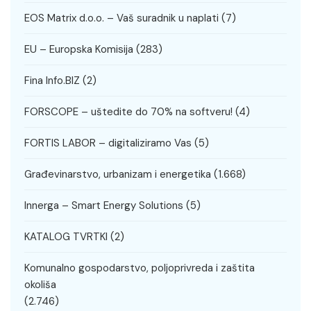
EOS Matrix d.o.o. – Vaš suradnik u naplati
(7)
EU – Europska Komisija
(283)
Fina Info.BIZ
(2)
FORSCOPE – uštedite do 70% na softveru!
(4)
FORTIS LABOR – digitaliziramo Vas
(5)
Građevinarstvo, urbanizam i energetika
(1.668)
Innerga – Smart Energy Solutions
(5)
KATALOG TVRTKI
(2)
Komunalno gospodarstvo, poljoprivreda i zaštita
okoliša
(2.746)