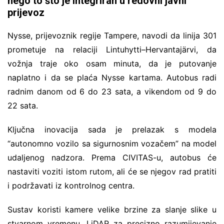
nego to što je integriran u redovni javni
prijevoz
Nysse, prijevoznik regije Tampere, navodi da linija 301
prometuje na relaciji Lintuhytti–Hervantajärvi, da
vožnja traje oko osam minuta, da je putovanje
naplatno i da se plaća Nysse kartama. Autobus radi
radnim danom od 6 do 23 sata, a vikendom od 9 do
22 sata.
Ključna inovacija sada je prelazak s modela
“autonomno vozilo sa sigurnosnim vozačem” na model
udaljenog nadzora. Prema CIVITAS-u, autobus će
nastaviti voziti istom rutom, ali će se njegov rad pratiti
i podržavati iz kontrolnog centra.
Sustav koristi kamere velike brzine za slanje slike u
stvarnom vremenu, LiDAR za precizno razumijevanje