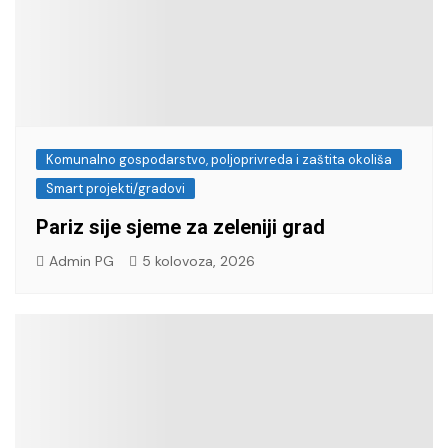
Komunalno gospodarstvo, poljoprivreda i zaštita okoliša
Smart projekti/gradovi
Pariz sije sjeme za zeleniji grad
Admin PG
5 kolovoza, 2026