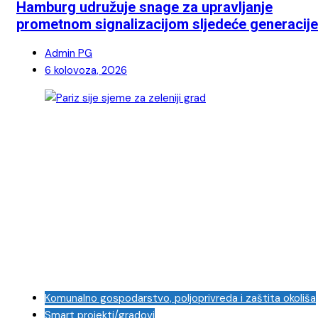
Hamburg udružuje snage za upravljanje
prometnom signalizacijom sljedeće generacije
Admin PG
6 kolovoza, 2026
Komunalno gospodarstvo, poljoprivreda i zaštita okoliša
Smart projekti/gradovi