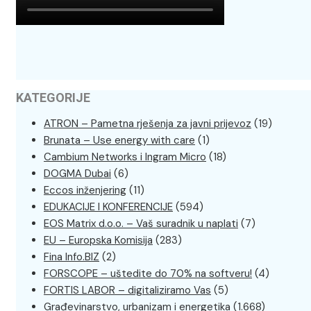
KATEGORIJE
ATRON – Pametna rješenja za javni prijevoz
(19)
Brunata – Use energy with care
(1)
Cambium Networks i Ingram Micro
(18)
DOGMA Dubai
(6)
Eccos inženjering
(11)
EDUKACIJE I KONFERENCIJE
(594)
EOS Matrix d.o.o. – Vaš suradnik u naplati
(7)
EU – Europska Komisija
(283)
Fina Info.BIZ
(2)
FORSCOPE – uštedite do 70% na softveru!
(4)
FORTIS LABOR – digitaliziramo Vas
(5)
Građevinarstvo, urbanizam i energetika
(1.668)