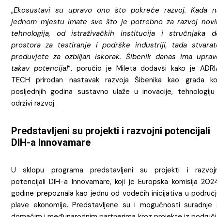
„
Ekosustavi su upravo ono što pokreće razvoj. Kada n
jednom mjestu imate sve što je potrebno za razvoj novi
tehnologija, od istraživačkih institucija i stručnjaka d
prostora za testiranje i podrške industriji, tada stvarat
preduvjete za ozbiljan iskorak. Šibenik danas ima uprav
takav potencijal
“, poručio je Mileta dodavši kako je ADRI
TECH prirodan nastavak razvoja Šibenika kao grada koj
posljednjih godina sustavno ulaže u inovacije, tehnologiju 
održivi razvoj.
Predstavljeni su projekti i razvojni potencijali
DIH-a Innovamare
U sklopu programa predstavljeni su projekti i razvojn
potencijali DIH-a Innovamare, koji je Europska komisija 2024
godine prepoznala kao jednu od vodećih inicijativa u područj
plave ekonomije. Predstavljene su i mogućnosti suradnje 
domaćim i međunarodnim partnerima kroz projekte iz područj