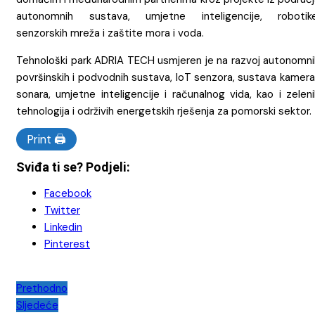
autonomnih sustava, umjetne inteligencije, robotike
senzorskih mreža i zaštite mora i voda.
Tehnološki park ADRIA TECH usmjeren je na razvoj autonomni
površinskih i podvodnih sustava, IoT senzora, sustava kamera
sonara, umjetne inteligencije i računalnog vida, kao i zelen
tehnologija i održivih energetskih rješenja za pomorski sektor.
Print 🖨
Sviđa ti se? Podjeli:
Facebook
Twitter
Linkedin
Pinterest
Navigacija
Prethodno
Sljedeće