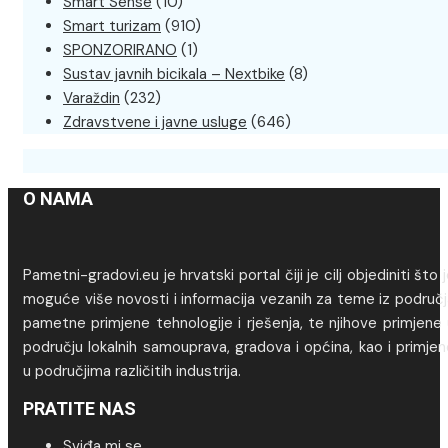
Smart Sense
(10)
Smart turizam
(910)
SPONZORIRANO
(1)
Sustav javnih bicikala – Nextbike
(8)
Varaždin
(232)
Zdravstvene i javne usluge
(646)
O NAMA
Pametni-gradovi.eu je hrvatski portal čiji je cilj objediniti što 
moguće više novosti i informacija vezanih za teme iz područj
pametne primjene tehnologije i rješenja, te njihove primjene
području lokalnih samouprava, gradova i općina, kao i primje
u područjima različitih industrija.
PRATITE NAS
Sviđa mi se