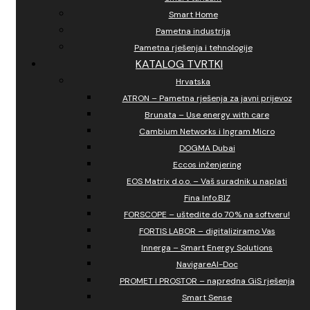
Smart Home
Pametna industrija
Pametna rješenja i tehnologije
KATALOG TVRTKI
Hrvatska
ATRON – Pametna rješenja za javni prijevoz
Brunata – Use energy with care
Cambium Networks i Ingram Micro
DOGMA Dubai
Eccos inženjering
EOS Matrix d.o.o. – Vaš suradnik u naplati
Fina Info.BIZ
FORSCOPE – uštedite do 70% na softveru!
FORTIS LABOR – digitaliziramo Vas
Innerga – Smart Energy Solutions
NavigareAI-Doc
PROMET I PROSTOR – napredna GiS rješenja
Smart Sense