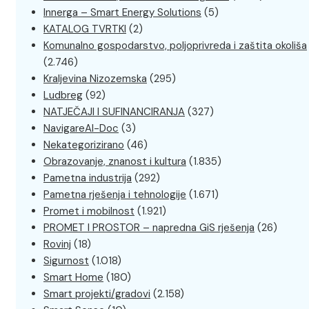
Innerga – Smart Energy Solutions
(5)
KATALOG TVRTKI
(2)
Komunalno gospodarstvo, poljoprivreda i zaštita okoliša
(2.746)
Kraljevina Nizozemska
(295)
Ludbreg
(92)
NATJEČAJI I SUFINANCIRANJA
(327)
NavigareAI-Doc
(3)
Nekategorizirano
(46)
Obrazovanje, znanost i kultura
(1.835)
Pametna industrija
(292)
Pametna rješenja i tehnologije
(1.671)
Promet i mobilnost
(1.921)
PROMET I PROSTOR – napredna GiS rješenja
(26)
Rovinj
(18)
Sigurnost
(1.018)
Smart Home
(180)
Smart projekti/gradovi
(2.158)