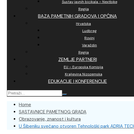
Sustav javnih bicikala – Nextbike
Regija
BAZA PAMETNIH GRADOVA I OPĆINA
Hrvatska
Ludbreg
Rovinj
Varaždin
Regija
ZEMLJE PARTNERI
EU – Europska Komisija
Kraljevina Nizozemska
EDUKACIJE I KONFERENCIJE
Home
SASTAVNICE PAMETNOG GRADA
Obrazovanje, znanost i kultura
U Šibeniku svečano otvoren Tehnološki park ADRIA TEC