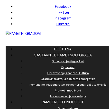
Skip
Facebook
to
Twitter
content
Instagram
Linkedin
POČETNA
SASTAVNICE PAMETNOG GRADA
Smart projekti/gradovi
Sigurnost
Obrazovanje, znanost i kultura
Građevinarstvo, urbanizam i energetika
Komunalno gospodarstvo, poljoprivreda i zaštita okoliša
Promet i mobilnost
Zdravstvene i javne usluge
PAMETNE TEHNOLOGIJE
Smart turizam