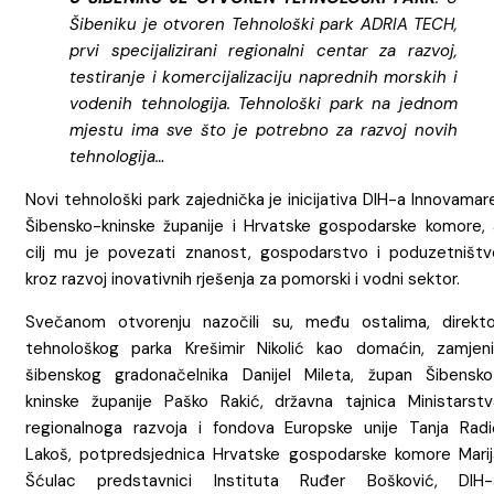
Šibeniku je otvoren Tehnološki park ADRIA TECH,
prvi specijalizirani regionalni centar za razvoj,
testiranje i komercijalizaciju naprednih morskih i
vodenih tehnologija. Tehnološki park na jednom
mjestu ima sve što je potrebno za razvoj novih
tehnologija…
Novi tehnološki park zajednička je inicijativa DIH-a Innovamar
Šibensko-kninske županije i Hrvatske gospodarske komore, 
cilj mu je povezati znanost, gospodarstvo i poduzetništv
kroz razvoj inovativnih rješenja za pomorski i vodni sektor.
Svečanom otvorenju nazočili su, među ostalima, direkto
tehnološkog parka Krešimir Nikolić kao domaćin, zamjeni
šibenskog gradonačelnika Danijel Mileta, župan Šibensko
kninske županije Paško Rakić, državna tajnica Ministarstv
regionalnoga razvoja i fondova Europske unije Tanja Radi
Lakoš, potpredsjednica Hrvatske gospodarske komore Marij
Šćulac predstavnici Instituta Ruđer Bošković, DIH-