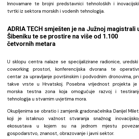
Innovamare te brojni predstavnici tehnoloških i inovacijski
tvrtki iz sektora morskih i vodenih tehnologija.
ADRIA TECH smješten je na Južnoj magistrali 
Šibeniku te se prostire na više od 1.100
četvornih metara
U sklopu centra nalaze se specijalizirane radionice, uredski
coworking prostori, konferencijska dvorana te operativn
centar za upravljanje površinskim i podvodnim dronovima, prv
takve vrste u Hrvatskoj. Posebna vrijednost projekta je 
morska testna zona koja omogućuje razvoj i testiranj
tehnologija u stvarnim uvjetima mora.
Okupljenima se obratio i zamjenik gradonačelnika Danijel Mile
koji je istaknuo važnost stvaranja snažnog inovacijsko
ekosustava u kojem su na jednom mjestu povezan
gospodarstvo, znanost, obrazovanje i javni sektor.