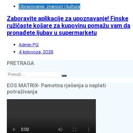
Obrazovanje, znanost i kultura
Zaboravite aplikacije za upoznavanje! Finske
ružičaste košare za kupovinu pomažu vam da
pronađete ljubav u supermarketu
Admin PG
4 kolovoza, 2026
PRETRAGA
EOS MATRIX- Pametna rješenja u naplati
potraživanja