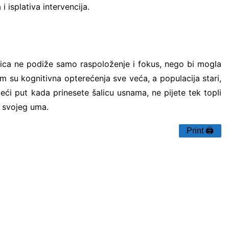
isplativa intervencija.
šalica ne podiže samo raspoloženje i fokus, nego bi mogla
em su kognitivna opterećenja sve veća, a populacija stari,
ći put kada prinesete šalicu usnama, ne pijete tek topli
t svojeg uma.
Print 🖨