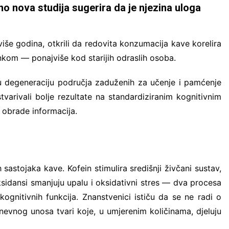
no nova studija sugerira da je njezina uloga
više godina, otkrili da redovita konzumacija kave korelira
kom — ponajviše kod starijih odraslih osoba.
ju degeneraciju područja zaduženih za učenje i pamćenje
varivali bolje rezultate na standardiziranim kognitivnim
 obrade informacija.
sastojaka kave. Kofein stimulira središnji živčani sustav,
sidansi smanjuju upalu i oksidativni stres — dva procesa
nitivnih funkcija. Znanstvenici ističu da se ne radi o
vnog unosa tvari koje, u umjerenim količinama, djeluju