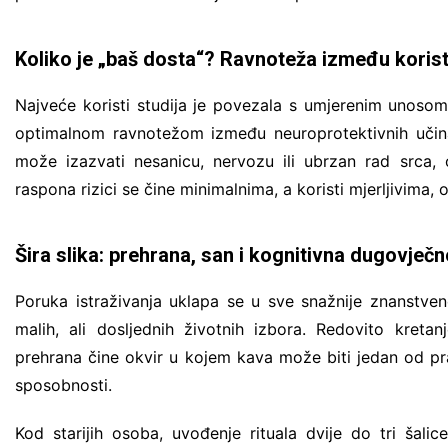
Koliko je „baš dosta“? Ravnoteža između korist
Najveće koristi studija je povezala s umjerenim unos
optimalnom ravnotežom između neuroprotektivnih učina
može izazvati nesanicu, nervozu ili ubrzan rad srca, 
raspona rizici se čine minimalnima, a koristi mjerljivima,
Šira slika: prehrana, san i kognitivna dugovječn
Poruka istraživanja uklapa se u sve snažnije znanstven
malih, ali dosljednih životnih izbora. Redovito kretan
prehrana čine okvir u kojem kava može biti jedan od prak
sposobnosti.
Kod starijih osoba, uvođenje rituala dvije do tri šal