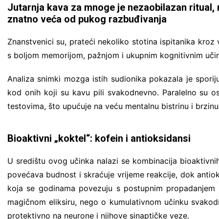
Jutarnja kava za mnoge je nezaobilazan ritual, 
znatno veća od pukog razbuđivanja
Znanstvenici su, prateći nekoliko stotina ispitanika kroz 
s boljom memorijom, pažnjom i ukupnim kognitivnim učin
Analiza snimki mozga istih sudionika pokazala je spori
kod onih koji su kavu pili svakodnevno. Paralelno su ost
testovima, što upućuje na veću mentalnu bistrinu i brzinu
Bioaktivni „koktel“: kofein i antioksidansi
U središtu ovog učinka nalazi se kombinacija bioaktivnih 
povećava budnost i skraćuje vrijeme reakcije, dok antiok
koja se godinama povezuju s postupnim propadanjem kog
magičnom eliksiru, nego o kumulativnom učinku svakodne
protektivno na neurone i njihove sinaptičke veze.