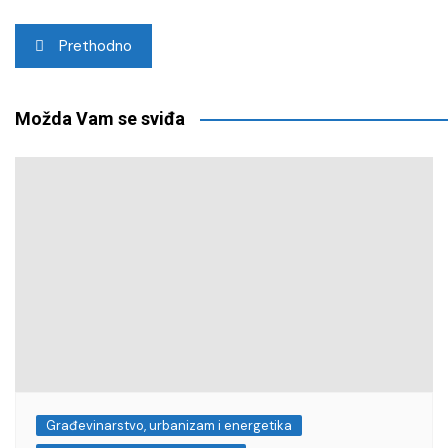
Navigacija
Prethodno
objava
Možda Vam se sviđa
Građevinarstvo, urbanizam i energetika