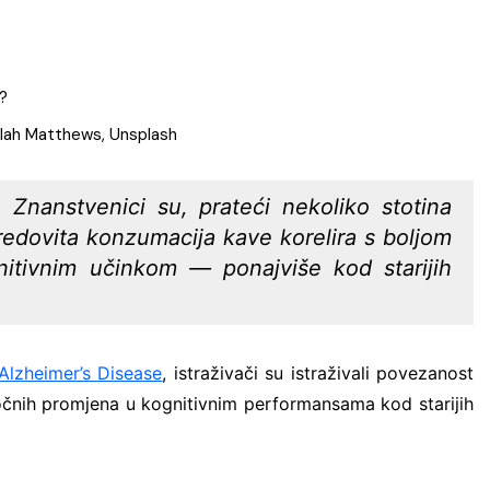
Eccos inženjerin
EOS Matrix d.o.o.
naplati
Fina Info.BIZ
aylah Matthews, Unsplash
FORSCOPE – ušt
softveru!
: Znanstvenici su, prateći nekoliko stotina
FORTIS LABOR – 
a redovita konzumacija kave korelira s boljom
Vas
itivnim učinkom — ponajviše kod starijih
Innerga – Smart 
NavigareAI-Doc
PROMET I PROST
GiS rješenja
Alzheimer’s Disease
, istraživači su istraživali povezanost
ročnih promjena u kognitivnim performansama kod starijih
Smart Sense
Sustav javnih bi