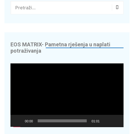
g
 – Vaš suradnik u
edite do 70% na
EOS MATRIX- Pametna rješenja u naplati
potraživanja
digitaliziramo
Reproduktor
videozapisa
Energy Solutions
OR – napredna
00:00
01:01
cikala – Nextbike