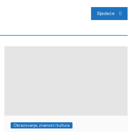
Sljedeće
Obrazovanje, znanost i kultura