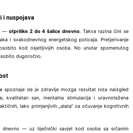
i i nuspojava
om —
otprilike 2 do 4 šalice dnevno
. Takva razina čini se
ka i svakodnevnog energetskog poticaja. Pretjerivanje
osobito kod osjetljivijih osoba. No unutar spomenutog
 osobito dugoročno.
ost
e spoznaje da je zdravlje mozga rezultat niza naizgled
je, kvalitetan san, mentalna stimulacija i uravnotežena
tičnih, lako primjenjivih „alata“ za očuvanje kognitivnih
ice dnevno — uz liječnički savjet kod osoba sa srčanim