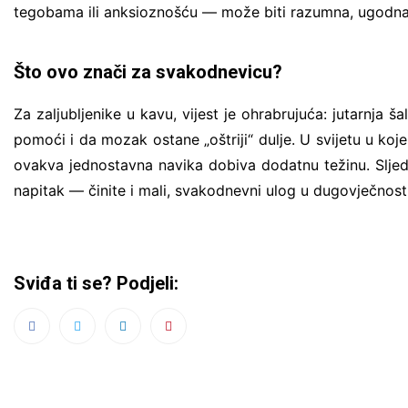
tegobama ili anksioznošću — može biti razumna, ugodna i 
Što ovo znači za svakodnevicu?
Za zaljubljenike u kavu, vijest je ohrabrujuća: jutarnja 
pomoći i da mozak ostane „oštriji“ dulje. U svijetu u koj
ovakva jednostavna navika dobiva dodatnu težinu. Sljede
napitak — činite i mali, svakodnevni ulog u dugovječnos
Sviđa ti se? Podjeli: