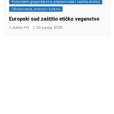
Komunalno gospodarstvo, poljoprivreda i zaštita okoliša
Obrazovanje, znanost i kultura
Europski sud zaštitio etičko veganstvo
Admin PG
30 srpnja, 2026