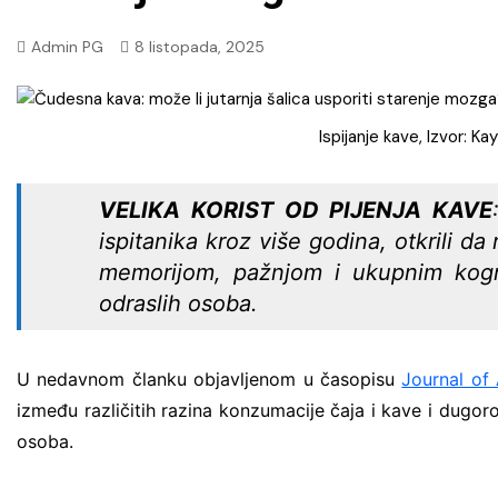
poljoprivreda i zaštita okoliša
Admin PG
8 listopada, 2025
Promet i mobilnost
Zdravstvene i javne usluge
Ispijanje kave, Izvor: K
VELIKA KORIST OD PIJENJA KAVE
ispitanika kroz više godina, otkrili d
memorijom, pažnjom i ukupnim kogn
odraslih osoba.
U nedavnom članku objavljenom u časopisu
Journal of 
između različitih razina konzumacije čaja i kave i dugo
osoba.