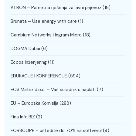
ATRON – Pametna rješenja za javni prijevoz
(19)
Brunata – Use energy with care
(1)
Cambium Networks i Ingram Micro
(18)
DOGMA Dubai
(6)
Eccos inženjering
(11)
EDUKACIJE I KONFERENCIJE
(594)
EOS Matrix d.o.o. – Vaš suradnik u naplati
(7)
EU – Europska Komisija
(283)
Fina Info.BIZ
(2)
FORSCOPE – uštedite do 70% na softveru!
(4)