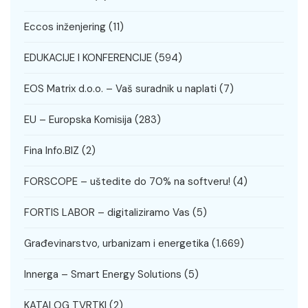
Eccos inženjering
(11)
EDUKACIJE I KONFERENCIJE
(594)
EOS Matrix d.o.o. – Vaš suradnik u naplati
(7)
EU – Europska Komisija
(283)
Fina Info.BIZ
(2)
FORSCOPE – uštedite do 70% na softveru!
(4)
FORTIS LABOR – digitaliziramo Vas
(5)
Građevinarstvo, urbanizam i energetika
(1.669)
Innerga – Smart Energy Solutions
(5)
KATALOG TVRTKI
(2)