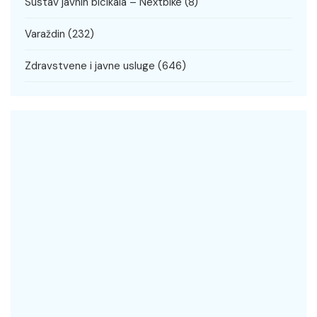
Sustav javnih bicikala – Nextbike
(8)
Varaždin
(232)
Zdravstvene i javne usluge
(646)