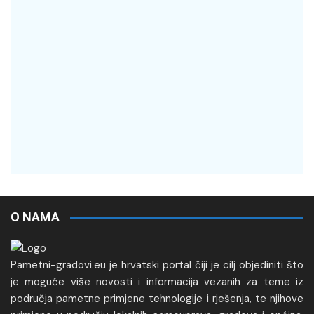
O NAMA
Pametni-gradovi.eu je hrvatski portal čiji je cilj objediniti što
je moguće više novosti i informacija vezanih za teme iz
područja pametne primjene tehnologije i rješenja, te njihove