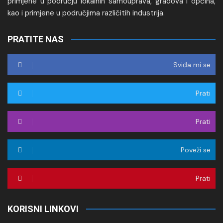
primjene u području lokalnih samouprava, gradova i općina,
kao i primjene u područjima različitih industrija.
PRATITE NAS
Sviđa mi se
Prati
Prati
Poveži se
Prati
KORISNI LINKOVI