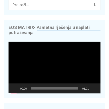
EOS MATRIX- Pametna rješenja u naplati
potraživanja
Reproduktor
videozapisa
00:00
01:01