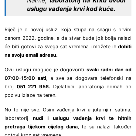
Naime,
laboratorij na Krku uvodi
uslugu vađenja krvi kod kuće.
Riječ je o novoj usluzi koja stupa na snagu s prvim
danom 2022. godine, a da stvar bude još bolja nalazi
će biti gotovi za svega sat vremena i možete ih
dobiti
na svoju email adresu.
Ovu uslugu moguće je dogovoriti
svaki radni dan od
07:00-15:00 sati
, a sve se dogovara telefonski na
broj
051 221 956.
Djelatnici laboratorija odmah po
pozivu izlaze na teren.
No to nije sve. Osim vađenja krvi u jutarnjim satima,
laboratorij
nudi i uslugu vađenja krvi te hitnih
pretraga tijekom cijelog dana
, te su nalazi također
gotovi kroz sat vremena.