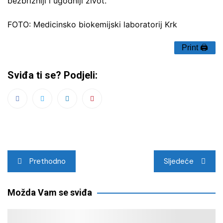
bezbrižniji i ugodniji život.
FOTO: Medicinsko biokemijski laboratorij Krk
Print 🖨
Sviđa ti se? Podjeli:
Navigacija
Prethodno
Sljedeće
objava
Možda Vam se sviđa